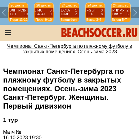
26 дек, вт
26 дек, вт
24 дек, вс
24 дек, вс
24 дек, вс
ЗЛНГРСК
5
ЛИС
0
ЦСКА
1
FGun
3
РНИМУ
2
ТСТ
10
БАГА7
0
ЮМР
2
LEX
8
ПЛЯЖ
6
Перв
11-12
Перв
9-10
Высш
Фин
Высш
3-4
Высш
5-7
Чемпионат Санкт-Петербурга по пляжному футболу в
закрытых помещениях. Осень-зима 2023
Чемпионат Санкт-Петербурга по
пляжному футболу в закрытых
помещениях. Осень-зима 2023
Санкт-Петербург. Женщины.
Первый дивизион
1 тур
Матч №
16.10.2023 19:30