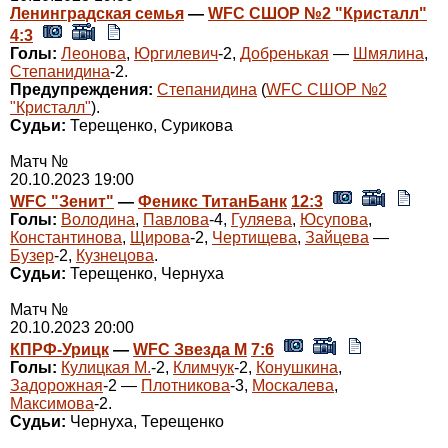
Ленинградская семья
—
WFC СШОР №2 "Кристалл"
4:3
Голы:
Леонова
,
Юргилевич
-2,
Добренькая
—
Шмялина
,
Степанидина
-2.
Предупреждения:
Степанидина
(
WFC СШОР №2
"Кристалл"
).
Судьи:
Терещенко, Сурикова
Матч №
20.10.2023 19:00
WFC "Зенит"
—
Феникс ТитанБанк
12:3
Голы:
Володина
,
Павлова
-4,
Гуляева
,
Юсупова
,
Константинова
,
Щирова
-2,
Чертищева
,
Зайцева
—
Бузер
-2,
Кузнецова
.
Судьи:
Терещенко, Чернуха
Матч №
20.10.2023 20:00
КПРФ-Урицк
—
WFC Звезда М
7:6
Голы:
Кулицкая М.
-2,
Климчук
-2,
Конушкина
,
Задорожная
-2 —
Плотникова
-3,
Москалева
,
Максимова
-2.
Судьи:
Чернуха, Терещенко