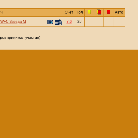
тч
Счёт
Гол
Авто
—
WFC Звезда М
7:6
25'
грок принимал участие)