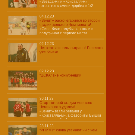
«Звезда-м» и «Кристалл-м»
готовятся к «мини-дерби» в 1/2
финала
04.12.23
«Зенит» раскочегарился во второй
стадии женского Чемпионата!
«Сине-бело-голубые» вышли в
полуфинал с первого места!
02.12.23
Четвертьфиналы сыграны! Развязка
уже близко...
02.12.23
"ЦСКА" вне конкуренции!
30.11.23
Старт второй стадии женского
Чемпионата удался!
«Зенит» взяли реванш у
«Кристалла-м», а фавориты Вышки
начали с побед!
28.11.23
"РНИМУ" снова уезжают ни с чем...