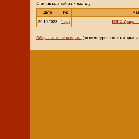
Cписок матчей за команду
Дата
Тур
Ма
20.10.2023
1 тур
КПРФ-Урицк
Общая статистика игрока
(по всем турнирам, в которых и