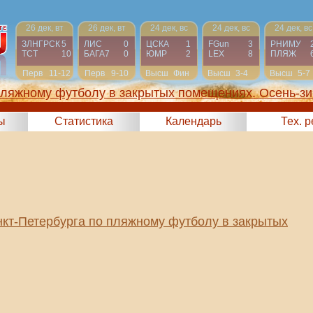
26 дек, вт
26 дек, вт
24 дек, вс
24 дек, вс
24 дек, вс
ЗЛНГРСК
5
ЛИС
0
ЦСКА
1
FGun
3
РНИМУ
ТСТ
10
БАГА7
0
ЮМР
2
LEX
8
ПЛЯЖ
Перв
11-12
Перв
9-10
Высш
Фин
Высш
3-4
Высш
5-7
пляжному футболу в закрытых помещениях. Осень-зи
2023)
ы
Статистика
Календарь
Тех. 
кт-Петербурга по пляжному футболу в закрытых