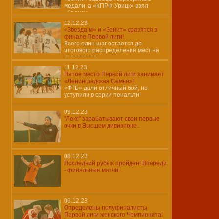
медали, а «КПРФ-Урицк» взял
«бронзу»
12.12.23
«Звезда-м» и «Зенит» сразятся в
финале Первой лиги!
Всего один шаг остается до
итогового распределения мест на
пьедестале
11.12.23
Пятое место Первой лиги занимает
«Ленинградская Семья»!
«ФТБ» дали отличный бой, но
уступили в серии пенальти!
09.12.23
"Лекс" зарабатывают свои первые
очки в Высшем дивизионе..
08.12.23
Последний рубеж пройден! Впереди
- финальные матчи...
06.12.23
Определены полуфиналисты
Первой лиги женского Чемпионата!