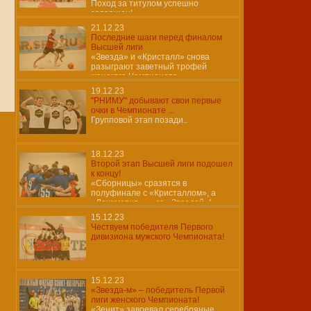
Поход за титулом успешно
завершен!
21.12.23
Последние шаги перед финалом
Высшей лиги
«Звезда» и «Кристалл» снова
разыграют заветный трофей
женского Чемпионата
19.12.23
"РНИМУ" добывают свои первые
очки в Чемпионате ...
Групповой этап позади..
18.12.23
Второй этап Высшей лиги подошел
к концу!
«Сборницы» сразятся в
полуфинале с «Кристаллом», а
«Локомотив» — со «Звездой»!
15.12.23
Чествуем победителя Первого
дивизиона мужского Чемпионата!
15.12.23
«Звезда-м» – победитель Первой
лиги женского Чемпионата!
«Зенит» завоевал серебряные