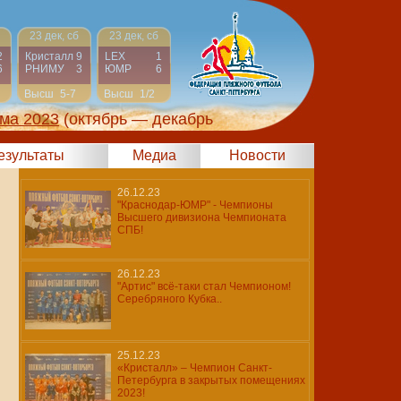
23 дек, сб
23 дек, сб
2
Кристалл
9
LEX
1
6
РНИМУ
3
ЮМР
6
Высш
5-7
Высш
1/2
ма 2023
(октябрь — декабрь
результаты
Медиа
Новости
26.12.23
"Краснодар-ЮМР" - Чемпионы
Высшего дивизиона Чемпионата
СПБ!
26.12.23
"Артис" всё-таки стал Чемпионом!
Серебряного Кубка..
25.12.23
«Кристалл» – Чемпион Санкт-
Петербурга в закрытых помещениях
2023!