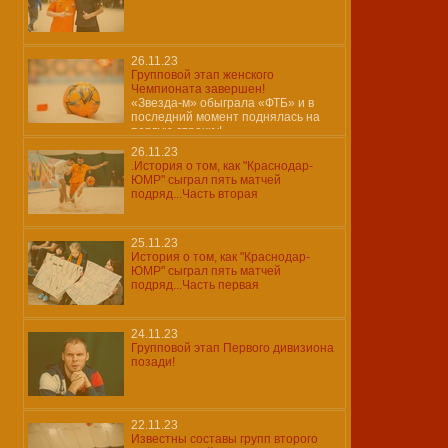
26.11.23
Групповой этап женского
Чемпионата завершен!
«Звезда-м» обыграла «ФТБ» и в
последний момент поднялась на
первую строчку!
26.11.23
.История о том, как "Краснодар-
ЮМР" сыграл пять матчей
подряд...Часть вторая
25.11.23
История о том, как "Краснодар-
ЮМР" сыграл пять матчей
подряд...Часть первая
24.11.23
Групповой этап Первого дивизиона
позади!
22.11.23
Известны составы групп второго