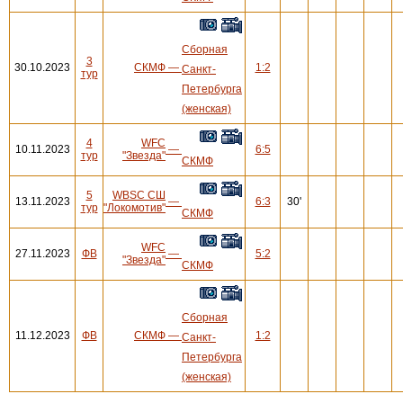
Сборная
3
30.10.2023
СКМФ
—
1:2
Санкт-
тур
Петербурга
(женская)
4
WFC
10.11.2023
—
6:5
тур
"Звезда"
СКМФ
5
WBSC СШ
13.11.2023
—
6:3
30'
тур
"Локомотив"
СКМФ
WFC
27.11.2023
ФВ
—
5:2
"Звезда"
СКМФ
Сборная
11.12.2023
ФВ
СКМФ
—
1:2
Санкт-
Петербурга
(женская)