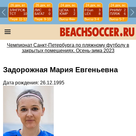
26 дек, вт
26 дек, вт
24 дек, вс
24 дек, вс
24 дек, вс
ЗЛНГРСК
5
ЛИС
0
ЦСКА
1
FGun
3
РНИМУ
2
ТСТ
10
БАГА7
0
ЮМР
2
LEX
8
ПЛЯЖ
6
Перв
11-12
Перв
9-10
Высш
Фин
Высш
3-4
Высш
5-7
Чемпионат Санкт-Петербурга по пляжному футболу в
закрытых помещениях. Осень-зима 2023
Задорожная Мария Евгеньевна
Дата рождения: 26.12.1995