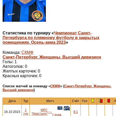
Статистика по турниру «
Чемпионат Санкт-
Петербурга по пляжному футболу в закрытых
помещениях. Осень-зима 2023
»
Команда:
СКМФ
Санкт-Петербург. Женщины. Высший дивизион
Голы: 1
Автоголов: 0
Желтых карточек: 0
Красных карточек: 0
Cписок матчей за команду «
СКМФ
» (
Санкт-Петербург. Женщины.
Высший дивизион
)
Дата
Тур
Матч
Счёт
Гол
А
1
WFC
16.10.2023
—
8:1
тур
"Кристалл"
СКМФ