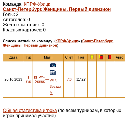
Команда:
КПРФ-Урицк
Санкт-Петербург. Женщины. Первый дивизион
Голы: 2
Автоголов: 0
Желтых карточек: 0
Красных карточек: 0
Cписок матчей за команду «
КПРФ-Урицк
» (
Санкт-Петербург.
Женщины. Первый дивизион
)
Дата
Тур
Матч
Счёт
Гол
Авто
1
КПРФ-
20.10.2023
—
7:6
11',22'
WFC
тур
Урицк
Звезда
М
Общая статистика игрока
(по всем турнирам, в которых
игрок принимал участие)