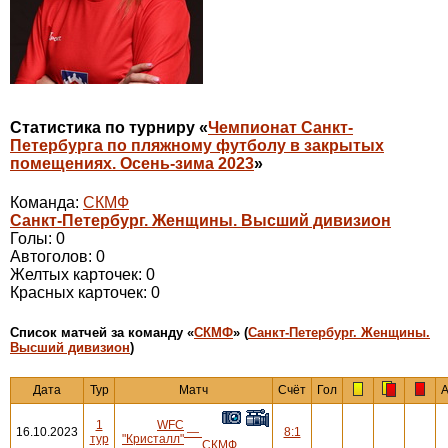
Статистика по турниру «
Чемпионат Санкт-
Петербурга по пляжному футболу в закрытых
помещениях. Осень-зима 2023
»
Команда:
СКМФ
Санкт-Петербург. Женщины. Высший дивизион
Голы: 0
Автоголов: 0
Желтых карточек: 0
Красных карточек: 0
Cписок матчей за команду «
СКМФ
» (
Санкт-Петербург. Женщины.
Высший дивизион
)
Дата
Тур
Матч
Счёт
Гол
А
1
WFC
16.10.2023
—
8:1
тур
"Кристалл"
СКМФ