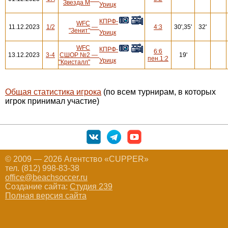
Звезда М
Урицк
КПРФ-
WFC
11.12.2023
1/2
—
4:3
30',35'
32'
"Зенит"
Урицк
WFC
КПРФ-
6:6
13.12.2023
3-4
СШОР №2
—
19'
пен.1:2
Урицк
"Кристалл"
Общая статистика игрока
(по всем турнирам, в которых
игрок принимал участие)
© 2009 — 2026 Агентство «CUPPER»
тел. (812) 998-83-38
office@beachsoccer.ru
Создание сайта:
Студия 239
Полная версия сайта