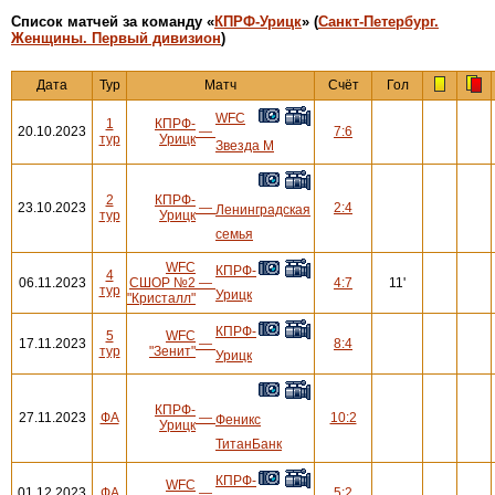
Cписок матчей за команду «
КПРФ-Урицк
» (
Санкт-Петербург.
Женщины. Первый дивизион
)
Дата
Тур
Матч
Счёт
Гол
WFC
1
КПРФ-
20.10.2023
—
7:6
тур
Урицк
Звезда М
2
КПРФ-
23.10.2023
—
2:4
Ленинградская
тур
Урицк
семья
WFC
КПРФ-
4
06.11.2023
СШОР №2
—
4:7
11'
тур
Урицк
"Кристалл"
КПРФ-
5
WFC
17.11.2023
—
8:4
тур
"Зенит"
Урицк
КПРФ-
27.11.2023
ФА
—
10:2
Феникс
Урицк
ТитанБанк
КПРФ-
WFC
01.12.2023
ФА
—
5:2