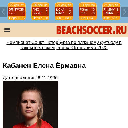
26 дек, вт
26 дек, вт
24 дек, вс
24 дек, вс
24 дек, вс
ЗЛНГРСК
5
ЛИС
0
ЦСКА
1
FGun
3
РНИМУ
2
ТСТ
10
БАГА7
0
ЮМР
2
LEX
8
ПЛЯЖ
6
Перв
11-12
Перв
9-10
Высш
Фин
Высш
3-4
Высш
5-7
Чемпионат Санкт-Петербурга по пляжному футболу в
закрытых помещениях. Осень-зима 2023
Кабанен Елена Ёрмавна
Дата рождения: 6.11.1996