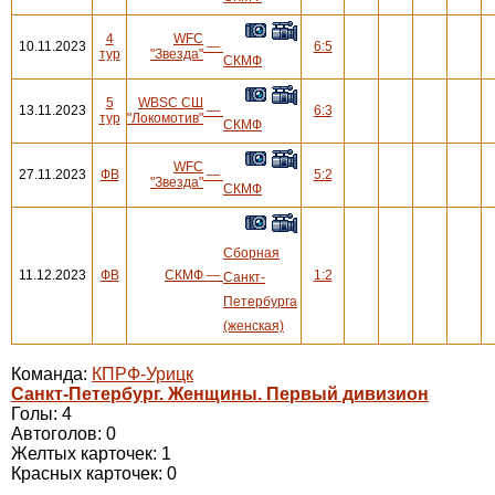
4
WFC
10.11.2023
—
6:5
тур
"Звезда"
СКМФ
5
WBSC СШ
13.11.2023
—
6:3
тур
"Локомотив"
СКМФ
WFC
27.11.2023
ФВ
—
5:2
"Звезда"
СКМФ
Сборная
11.12.2023
ФВ
СКМФ
—
1:2
Санкт-
Петербурга
(женская)
Команда:
КПРФ-Урицк
Санкт-Петербург. Женщины. Первый дивизион
Голы: 4
Автоголов: 0
Желтых карточек: 1
Красных карточек: 0