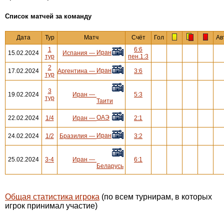
Cписок матчей за команду
Дата
Тур
Матч
Счёт
Гол
Ав
1
6:6
Иран
15.02.2024
Испания
—
тур
пен.1:3
2
Иран
17.02.2024
Аргентина
—
3:6
тур
3
19.02.2024
Иран
—
5:3
тур
Таити
ОАЭ
22.02.2024
1/4
Иран
—
2:1
Иран
24.02.2024
1/2
Бразилия
—
3:2
25.02.2024
3-4
Иран
—
6:1
Беларусь
Общая статистика игрока
(по всем турнирам, в которых
игрок принимал участие)