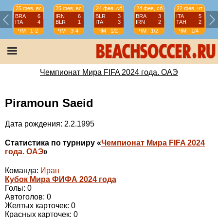
25 фев, вс
25 фев, вс
24 фев, сб
24 фев, сб
22 фев, чт
BRA
6
IRN
6
BLR
3
BRA
3
ITA
5
ITA
4
BLR
1
ITA
3
IRN
2
TAH
2
ЧМ
1-2
ЧМ
3-4
ЧМ
1/2
ЧМ
1/2
ЧМ
1/4
Чемпионат Мира FIFA 2024 года. ОАЭ
Piramoun Saeid
Дата рождения: 2.2.1995
Статистика по турниру «
Чемпионат Мира FIFA 2024
года. ОАЭ
»
Команда:
Иран
Кубок Мира ФИФА 2024 года
Голы: 0
Автоголов: 0
Желтых карточек: 0
Красных карточек: 0