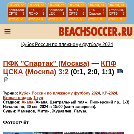
06 окт, вс
06 окт, вс
05 окт, сб
05 окт, сб
04 окт, пт
04 окт, пт
Кристалл
1
LEX
3
Кристалл
6
ЛОКО
3
LEX
4
Строгино
2
СРТВ
3
ЛОКО
9
LEX
1
СРТВ
6
Спартак
4
СРТВ
8
Этап 2
1-2
Этап 2
3-4
Этап 2
1/2
Этап 2
1/2
Этап 2
1/4
Этап 2
1/4
04 окт, пт
04 окт, пт
02 окт, ср
02 окт, ср
ЛОКО
9
Кристалл
17
РНИМУ
1
Спартак
5
РНИМУ
0
КС
0
АНАПА
1
Спутник
3
Этап 2
1/4
Этап 2
1/4
Этап 2
3 тур
Этап 2
3 тур
Кубок России по пляжному футболу 2024
ПФК "Спартак" (Москва)
—
КПФ
ЦСКА (Москва)
3:2
(0:1, 2:0, 1:1)
Турнир:
Кубок России по пляжному футболу 2024
,
КР-2024.
Вторая стадия
,
1 тур
Стадион:
Анапа
(Анапа, Центральный пляж, Пионерский пр., 1-3)
Начало: пн, 30 сен 2024 в 15:00 (матч завершен).
Судьи: Мамедов, Митин, Журавлев, Лагуза.
Фотоотчёт