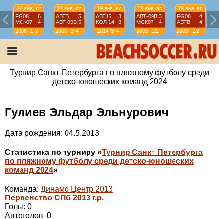
24 янв, пт
24 янв, пт
19 янв, вс
19 янв, вс
19 янв, вс
FG08
6
АВТВ
5
АВТ15
3
АВТ-09B
3
FG08
4
МСК07
4
АВТ-09B
5
КОЛ-14
3
МСК07
4
АВТВ
4
2006-
1-2
2006-
3-4
2014
3-4
2006-
1/2
2006-
1/2
07
07
07
07
Турнир Санкт-Петербурга по пляжному футболу среди
детско-юношеских команд 2024
Гулиев Эльдар Эльнурович
Дата рождения: 04.5.2013
Статистика по турниру «
Турнир Санкт-Петербурга
по пляжному футболу среди детско-юношеских
команд 2024
»
Команда:
Динамо Центр 2013
Первенство СПб 2013 г.р.
Голы: 0
Автоголов: 0