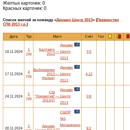
Желтых карточек: 0
Красных карточек: 0
Cписок матчей за команду «
Динамо Центр 2013
» (
Первенство
СПб 2013 г.р.
)
Дата
Тур
Матч
Счёт
Гол
Динамо
1
Балтавто
10.11.2024
—
Центр
3:5
тур
2013
2013
Динамо
Выборжанин
4
17.11.2024
2013
—
Центр
4:12
тур
(белые)
2013
Динамо
СШ
5
24.11.2024
"Локомотив"
—
Центр
0:8
тур
2013(2)
2013
СШОР
№1
Московского
2
Динамо
30.11.2024
—
8:2