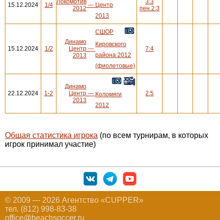
Локомотив
3:3
15.12.2024
1/4
—
Центр
2012
пен.2:3
2013
СШОР
Динамо
Кировского
15.12.2024
1/2
Центр
—
7:4
района 2012
2013
(фиолетовые)
Динамо
22.12.2024
1-2
Центр
—
2:5
Коломяги
2013
2012
Общая статистика игрока
(по всем турнирам, в которых
игрок принимал участие)
© 2009 — 2026 Агентство «CUPPER»
тел. (812) 998-83-38
office@beachsoccer.ru