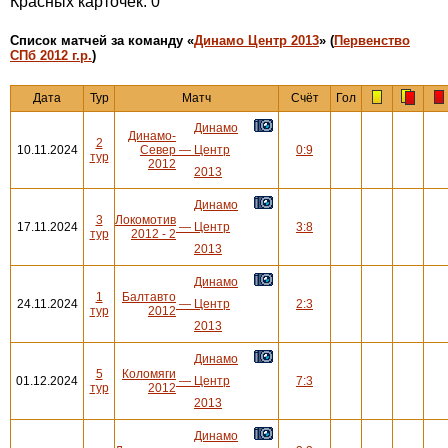
Красных карточек: 0
Cписок матчей за команду «
Динамо Центр 2013
» (
Первенство
СПб 2012 г.р.
)
Дата
Тур
Матч
Счёт
Гол
Динамо
Динамо-
2
10.11.2024
Север
—
Центр
0:9
тур
2012
2013
Динамо
3
Локомотив
17.11.2024
—
Центр
3:8
тур
2012 - 2
2013
Динамо
1
Балтавто
24.11.2024
—
Центр
2:3
тур
2012
2013
Динамо
5
Коломяги
01.12.2024
—
Центр
7:3
тур
2012
2013
Динамо