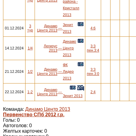
тур
Центр 2013
района -
Кристалл
2013
Зенит
3
Динамо
01.12.2024
—
4:6
тур
Центр 2013
2013
Динамо
Легирус
3:3
14.12.2024
1/4
—
Центр
2013
пен.3:4
2013
ФК
Динамо
3:3
21.12.2024
1/2
—
Лидер
Центр 2013
пен.3:0
2013
Динамо
22.12.2024
1-2
—
2:4
Центр 2013
Зенит 2013
Команда:
Динамо Центр 2013
Первенство СПб 2012 г.р.
Голы: 0
Автоголов: 0
Желтых карточек: 0