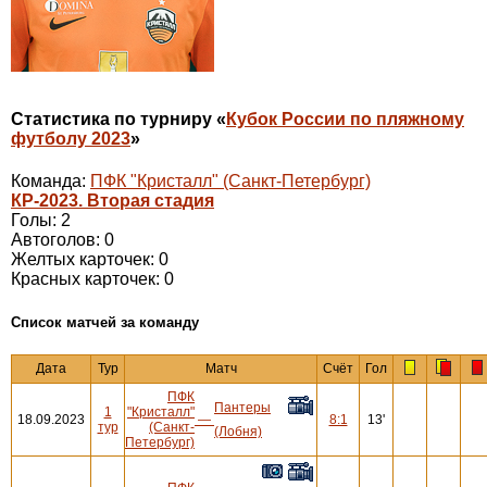
Статистика по турниру «
Кубок России по пляжному
футболу 2023
»
Команда:
ПФК "Кристалл" (Санкт-Петербург)
КР-2023. Вторая стадия
Голы: 2
Автоголов: 0
Желтых карточек: 0
Красных карточек: 0
Cписок матчей за команду
Дата
Тур
Матч
Счёт
Гол
ПФК
Пантеры
1
"Кристалл"
18.09.2023
—
8:1
13'
тур
(Санкт-
(Лобня)
Петербург)