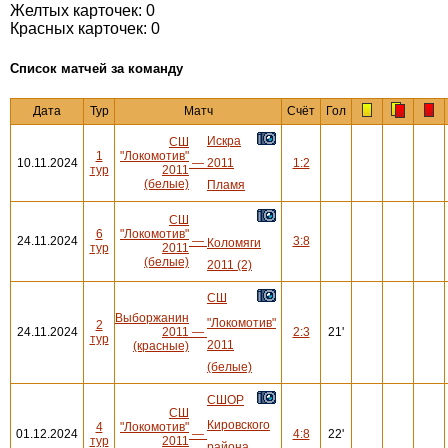
Желтых карточек: 0
Красных карточек: 0
Cписок матчей за команду
Дата
Тур
Матч
Счёт
Гол
Искра
СШ
1
"Локомотив"
10.11.2024
—
2011
1:2
тур
2011
(белые)
Пламя
СШ
6
"Локомотив"
24.11.2024
—
3:8
Коломяги
тур
2011
(белые)
2011 (2)
СШ
Выборжанин
"Локомотив"
2
24.11.2024
2011
—
2:3
21'
тур
2011
(красные)
(белые)
СШОР
СШ
Кировского
4
"Локомотив"
01.12.2024
—
4:8
22'
тур
2011
района