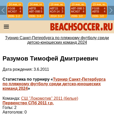
24 янв, пт
24 янв, пт
19 янв, вс
19 янв, вс
19 янв, вс
FG08
6
АВТВ
5
АВТ15
3
АВТ-09B
3
FG08
4
МСК07
4
АВТ-09B
5
КОЛ-14
3
МСК07
4
АВТВ
4
2006-
1-2
2006-
3-4
2014
3-4
2006-
1/2
2006-
1/2
07
07
07
07
Турнир Санкт-Петербурга по пляжному футболу среди
детско-юношеских команд 2024
Разумов Тимофей Дмитриевич
Дата рождения: 3.6.2011
Статистика по турниру «
Турнир Санкт-Петербурга
по пляжному футболу среди детско-юношеских
команд 2024
»
Команда:
СШ "Локомотив" 2011 (белые)
Первенство СПб 2011 г.р.
Голы: 2
Автоголов: 0