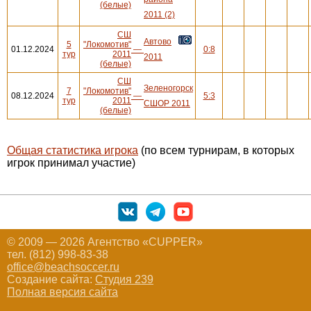
(белые)
2011 (2)
СШ
Автово
5
"Локомотив"
01.12.2024
—
0:8
тур
2011
2011
(белые)
СШ
Зеленогорск
7
"Локомотив"
08.12.2024
—
5:3
тур
2011
СШОР 2011
(белые)
Общая статистика игрока
(по всем турнирам, в которых
игрок принимал участие)
© 2009 — 2026 Агентство «CUPPER»
тел. (812) 998-83-38
office@beachsoccer.ru
Создание сайта:
Студия 239
Полная версия сайта