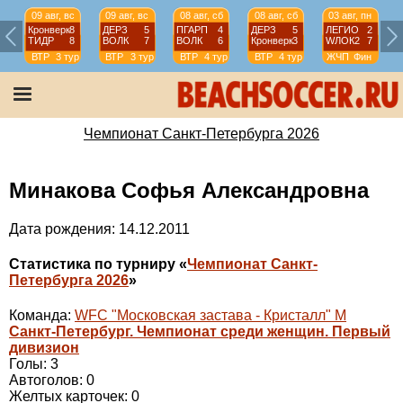
09 авг, вс
09 авг, вс
08 авг, сб
08 авг, сб
03 авг, пн
Кронверк
8
ДЕРЗ
5
ПГАРП
4
ДЕРЗ
5
ЛЕГИО
2
ТИДР
8
ВОЛК
7
ВОЛК
6
Кронверк
3
WЛОК2
7
ВТР
3 тур
ВТР
3 тур
ВТР
4 тур
ВТР
4 тур
ЖЧП
Фин
Чемпионат Санкт-Петербурга 2026
Минакова Софья Александровна
Дата рождения: 14.12.2011
Статистика по турниру «
Чемпионат Санкт-
Петербурга 2026
»
Команда:
WFC "Московская застава - Кристалл" М
Санкт-Петербург. Чемпионат среди женщин. Первый
дивизион
Голы: 3
Автоголов: 0
Желтых карточек: 0