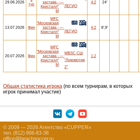
29.06.2026
застава -
—
4:2
24'
тур
ЛЕГИО
Кристалл"
М
WFC
"Московская
13.07.2026
Фин
застава -
—
4:2
8',9'
ЛЕГИО
Кристалл"
М
WFC
"Московская
WBSC СШ
20.07.2026
Фин
застава -
—
1:2
"Локомотив
Кристалл"
М
2"
Общая статистика игрока
(по всем турнирам, в которых
игрок принимал участие)
© 2009 — 2026 Агентство «CUPPER»
тел. (812) 998-83-38
office@beachsoccer.ru