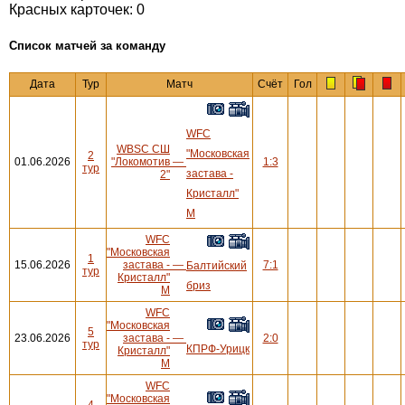
Красных карточек: 0
Cписок матчей за команду
Дата
Тур
Матч
Счёт
Гол
WFC
WBSC СШ
"Московская
2
01.06.2026
"Локомотив
—
1:3
тур
застава -
2"
Кристалл"
М
WFC
"Московская
1
15.06.2026
застава -
—
7:1
Балтийский
тур
Кристалл"
бриз
М
WFC
"Московская
5
23.06.2026
застава -
—
2:0
тур
КПРФ-Урицк
Кристалл"
М
WFC
"Московская
4