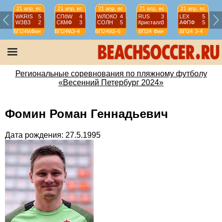
21 апр, вс
21 апр, вс
21 апр, вс
21 апр, вс
21 апр, вс
WKRIS
5
СПбW
4
WЛОКО
4
RUS
3
LEX
5
WЗВЗ
2
СКМФ
3
СОЛН
5
Кристалл
3
АФПФ
5
ВП24W
Фин
ВП24W
3-4
ВП24W
5-6
ВП24
Фин
ВП24
3-4
Региональные соревнования по пляжному футболу
«Весенний Петербург 2024»
Фомин Роман Геннадьевич
Дата рождения: 27.5.1995