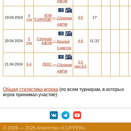
АФПФ
4
КПФ
19.04.2024
—
4:6
17'
Сборная
тур
"САРАТОВ"
АФПФ
5
Сборная
20.04.2024
—
4:6
11',31'
Крылья
тур
АФПФ
Советов
5:5
21.04.2024
3-4
ЛЕКС
—
Сборная
пен.6:5
АФПФ
Общая статистика игрока
(по всем турнирам, в которых
игрок принимал участие)
© 2009 — 2026 Агентство «CUPPER»