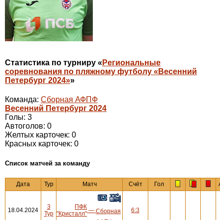
Статистика по турниру «
Региональные
соревнования по пляжному футболу «Весенний
Петербург 2024»
»
Команда:
Сборная АФПФ
Весенний Петербург 2024
Голы: 3
Автоголов: 0
Желтых карточек: 0
Красных карточек: 0
Cписок матчей за команду
Дата
Тур
Матч
Счёт
Гол
3
ПФК
18.04.2024
—
6:3
Сборная
Тур
"Кристалл"