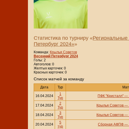
Статистика по турниру «
Региональные 
Петербург 2024»
»
Команда:
Крылья Советов
Весенний Петербург 2024
Голы: 2
Автоголов: 0
Желтых карточек: 0
Красных карточек: 0
Cписок матчей за команду
Дата
Тур
Мат
1
16.04.2024
ПФК "Кристалл"
—
Тур
2
17.04.2024
Крылья Советов
—
Тур
3
18.04.2024
Крылья Советов
—
Тур
5
20.04.2024
Сборная АФПФ
—
тур