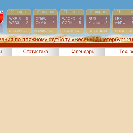
21 апр, вс
21 апр, вс
21 апр, вс
21 апр, вс
21 апр, вс
WKRIS
5
СПбW
4
WЛОКО
4
RUS
3
LEX
WЗВЗ
2
СКМФ
3
СОЛН
5
Кристалл
3
АФПФ
ВП24W
Фин
ВП24W
3-4
ВП24W
5-6
ВП24
Фин
ВП24
3-4
вания по пляжному футболу «Весенний Петербург 2
ы
Статистика
Календарь
Тех. 