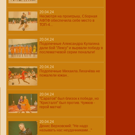
20.04.24
Несмотря на проигрыш, Сборная
АФПФ обеспечила себе место в
ТОП-4...
20.04.24
Подопечные Александра Кулагина
дали бой "Лексу" и вырвали победу в
послематчевой серии пенальти!
20.04.24
Подопечные Михаила Лихачёва не
пожалели южан..
20.04.24
"Саратов" был близок к победе, но
"Кристалл" был против. Чужков -
герой матча!
20.04.24
Денис Верховский: "Не надо
называть нас неудачниками..."