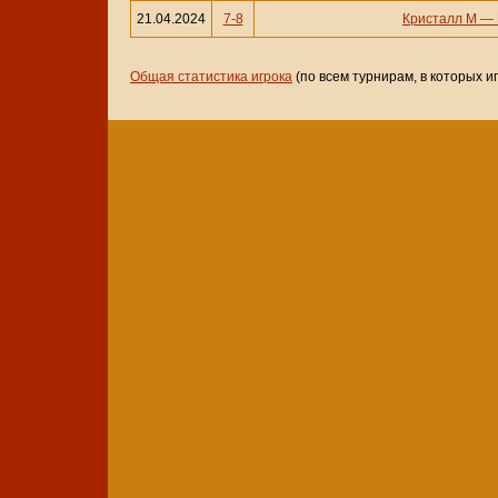
21.04.2024
7-8
Кристалл М
—
Общая статистика игрока
(по всем турнирам, в которых и