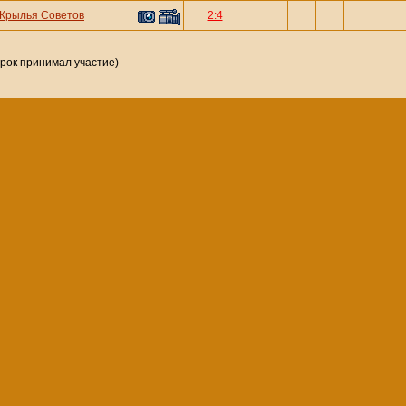
Крылья Советов
2:4
грок принимал участие)