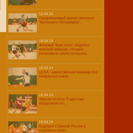
19.04.24
Предсказуемый финал женского
"Весеннего Петербурга"...
19.04.24
Женский "Кристалл", подобно
мужской команде, сегодня
разгромили своих соперниц..
19.04.24
ЦСКА - единственная команда без
набранных очков.
19.04.24
Чёрная полоса "Саратова"
продолжается...
19.04.24
Будущее Сборной России в
надёжных руках...