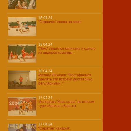
18.04.24
"Строгино" снова на коне!
18.04.24
"Лекс" лишился капитана и одного
из лидеров команды..
18.04.24
Михаил Лихачев: "Постараемся
сделать эти встречи достаточно
регулярными.."
17.04.24
Молодёжь "Кристалла" во втором
туре сбавила обороты.
17.04.24
"Саратов" хандрит..