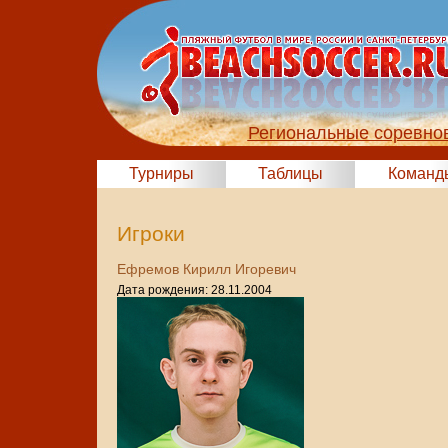
Региональные соревно
Турниры
Таблицы
Команд
Игроки
Ефремов Кирилл Игоревич
Дата рождения: 28.11.2004