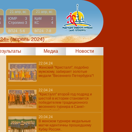
21 апр, вс
21 апр, вс
5
ЮМР
3
КрМ
2
5
Строгино
3
КС
4
ВП24
5-6
ВП24
7-8
024»
(апрель 2024)
результаты
Медиа
Новости
22.04.24
Женский "Кристалл", подобно
мужскому, забирает золотые
медали "Весеннего Петербурга"!
22.04.24
"Кристалл" второй год подряд и
шестой в истории становится
победителем традиционного
весеннего турнира в Санкт-
Петербурге!
20.04.24
В женском турнире медальные
матчи идентичны прошедшему
Кубку России..