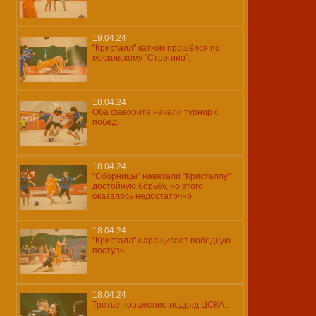
19.04.24
"Кристалл" катком прошёлся по
московскому "Строгино".
18.04.24
Оба фаворита начали турнир с
побед!
18.04.24
"Сборницы" навязали "Кристаллу"
достойную борьбу, но этого
оказалось недостаточно..
18.04.24
"Кристалл" наращивает победную
поступь ...
18.04.24
Третье поражение подряд ЦСКА..