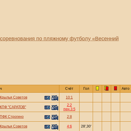
соревнования по пляжному футболу «Весенний
ч
Счёт
Гол
Авто
Крылья Советов
10:1
2:2
КПФ "САРАТОВ"
пен.3:5
ПФК Строгино
2:8
Крылья Советов
4:6
28',30'