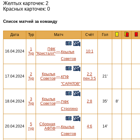
Желтых карточек: 2
Красных карточек: 0
Cписок матчей за команду
Дата
Тур
Матч
Счёт
Гол
1
ПФК
16.04.2024
—
10:1
Крылья
Тур
"Кристалл"
Советов
2
Крылья
2:2
17.04.2024
—
21'
КПФ
Тур
Советов
пен.3:5
"САРАТОВ"
3
Крылья
18.04.2024
—
2:8
35'
8'
ПФК
Тур
Советов
Строгино
5
Сборная
20.04.2024
—
4:6
14'
Крылья
тур
АФПФ
Советов