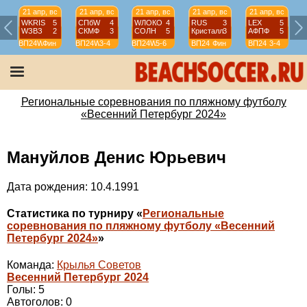
21 апр, вс
21 апр, вс
21 апр, вс
21 апр, вс
21 апр, вс
WKRIS
5
СПбW
4
WЛОКО
4
RUS
3
LEX
5
WЗВЗ
2
СКМФ
3
СОЛН
5
Кристалл
3
АФПФ
5
ВП24W
Фин
ВП24W
3-4
ВП24W
5-6
ВП24
Фин
ВП24
3-4
Региональные соревнования по пляжному футболу
«Весенний Петербург 2024»
Мануйлов Денис Юрьевич
Дата рождения: 10.4.1991
Статистика по турниру «
Региональные
соревнования по пляжному футболу «Весенний
Петербург 2024»
»
Команда:
Крылья Советов
Весенний Петербург 2024
Голы: 5
Автоголов: 0