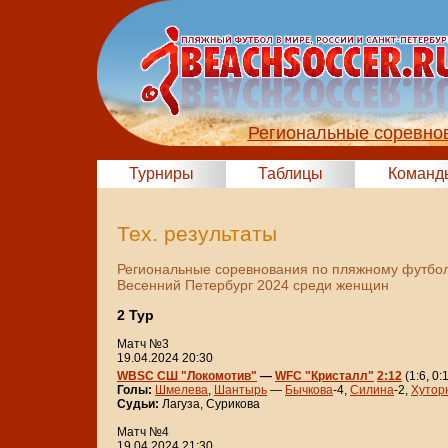
Региональные соревно
Турниры
Таблицы
Команд
Тех. результаты
Региональные соревнования по пляжному футбол
Весенний Петербург 2024 среди женщин
2 Тур
Матч №3
19.04.2024 20:30
WBSC СШ "Локомотив"
—
WFC "Кристалл"
2:12
(1:6, 0:
Голы:
Шмелева
,
Шантырь
—
Бычкова
-4,
Силина
-2,
Хутор
Судьи:
Лагуза, Сурикова
Матч №4
19.04.2024 21:30