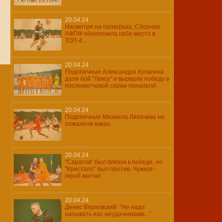
20.04.24
Несмотря на проигрыш, Сборная
АФПФ обеспечила себе место в
ТОП-4...
20.04.24
Подопечные Александра Кулагина
дали бой "Лексу" и вырвали победу в
послематчевой серии пенальти!
20.04.24
Подопечные Михаила Лихачёва не
пожалели южан..
20.04.24
"Саратов" был близок к победе, но
"Кристалл" был против. Чужков -
герой матча!
20.04.24
Денис Верховский: "Не надо
называть нас неудачниками..."