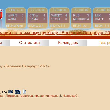
21 апр, вс
21 апр, вс
21 апр, вс
21 апр, вс
21 апр, вс
WKRIS
5
СПбW
4
WЛОКО
4
RUS
3
LEX
WЗВЗ
2
СКМФ
3
СОЛН
5
Кристалл
3
АФПФ
ВП24W
Фин
ВП24W
3-4
ВП24W
5-6
ВП24
Фин
ВП24
3-4
вания по пляжному футболу «Весенний Петербург 2
ы
Статистика
Календарь
Тех. 
у «Весенний Петербург 2024»
1, 1:5)
ная
,
Петрова
,
Горшкова
,
Крашенинникова
-2,
Иванова С.
.