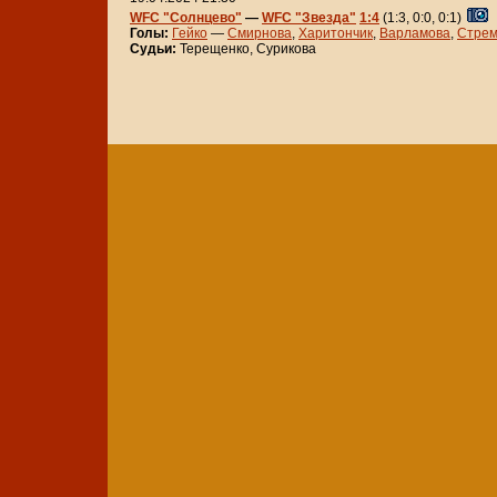
WFC "Солнцево"
—
WFC "Звезда"
1:4
(1:3, 0:0, 0:1)
Голы:
Гейко
—
Смирнова
,
Харитончик
,
Варламова
,
Стрем
Судьи:
Терещенко, Сурикова