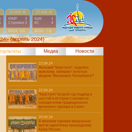
21 апр, вс
21 апр, вс
5
ЮМР
3
КрМ
2
5
Строгино
3
КС
4
ВП24
5-6
ВП24
7-8
024»
(апрель 2024)
результаты
Медиа
Новости
22.04.24
Женский "Кристалл", подобно
мужскому, забирает золотые
медали "Весеннего Петербурга"!
22.04.24
"Кристалл" второй год подряд и
шестой в истории становится
победителем традиционного
весеннего турнира в Санкт-
Петербурге!
20.04.24
В женском турнире медальные
матчи идентичны прошедшему
Кубку России..