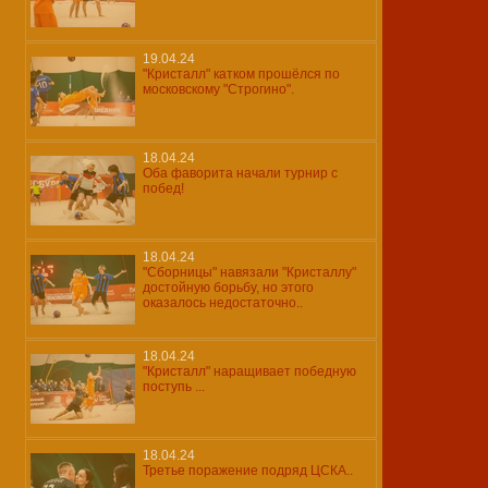
19.04.24
"Кристалл" катком прошёлся по
московскому "Строгино".
18.04.24
Оба фаворита начали турнир с
побед!
18.04.24
"Сборницы" навязали "Кристаллу"
достойную борьбу, но этого
оказалось недостаточно..
18.04.24
"Кристалл" наращивает победную
поступь ...
18.04.24
Третье поражение подряд ЦСКА..