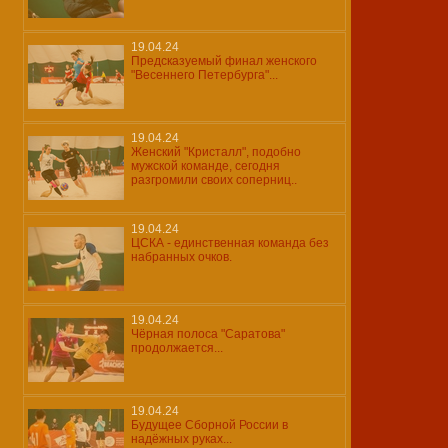
19.04.24
Предсказуемый финал женского
"Весеннего Петербурга"...
19.04.24
Женский "Кристалл", подобно
мужской команде, сегодня
разгромили своих соперниц..
19.04.24
ЦСКА - единственная команда без
набранных очков.
19.04.24
Чёрная полоса "Саратова"
продолжается...
19.04.24
Будущее Сборной России в
надёжных руках...