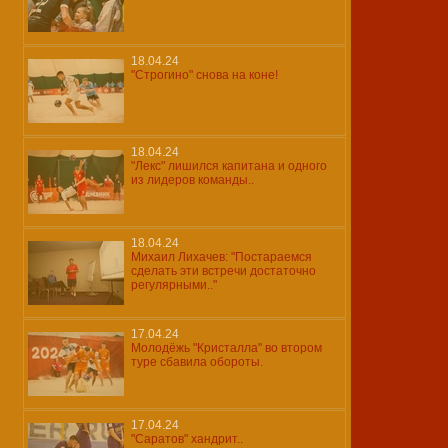
18.04.24
"Строгино" снова на коне!
18.04.24
"Лекс" лишился капитана и одного
из лидеров команды..
18.04.24
Михаил Лихачев: "Постараемся
сделать эти встречи достаточно
регулярными.."
17.04.24
Молодёжь "Кристалла" во втором
туре сбавила обороты.
17.04.24
"Саратов" хандрит..