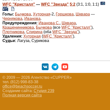
WFC "Кристалл"
—
WFC "Звезда"
5:2
(3:1, 1:0, 1:1)
Голы:
Бычкова
,
Хуторная
-2,
Горшкова
,
Шквара
—
Чернякова
,
Иванова
.
Предупреждения:
Иванова С.
,
Шквара
,
Крашенинникова
,
Бычкова
(все
WFC "Кристалл"
),
Плотникова
,
Спирина
(оба
WFC "Звезда"
).
Удаления:
Хуторная
(
WFC "Кристалл"
).
Судьи:
Лагуза, Сурикова
© 2009 — 2026 Агентство «CUPPER»
тел. (812) 998-83-38
office@beachsoccer.ru
Создание сайта:
Студия 239
Полная версия сайта