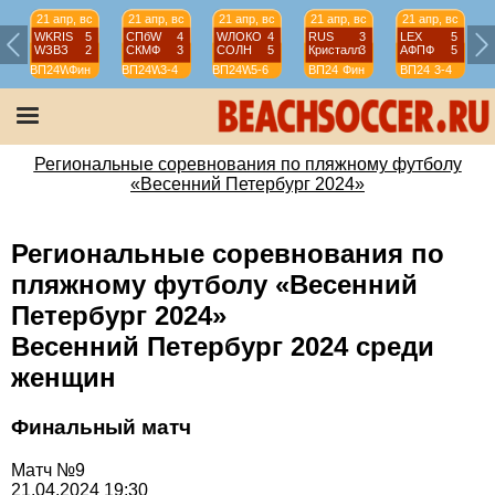
21 апр, вс
21 апр, вс
21 апр, вс
21 апр, вс
21 апр, вс
WKRIS
5
СПбW
4
WЛОКО
4
RUS
3
LEX
5
WЗВЗ
2
СКМФ
3
СОЛН
5
Кристалл
3
АФПФ
5
ВП24W
Фин
ВП24W
3-4
ВП24W
5-6
ВП24
Фин
ВП24
3-4
Региональные соревнования по пляжному футболу
«Весенний Петербург 2024»
Региональные соревнования по
пляжному футболу «Весенний
Петербург 2024»
Весенний Петербург 2024 среди
женщин
Финальный матч
Матч №9
21.04.2024 19:30