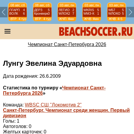
08 авг, сб
08 авг, сб
03 авг, пн
03 авг, пн
03 авг, пн
ПГАРП
4
ДЕРЗ
5
ЛЕГИО
2
WKRIS
5
WБ7
5
ВОЛК
6
Кронверк
3
WЛОК2
7
WМЗ-К
1
WЛОКО
5
ВТР
4 тур
ВТР
4 тур
ЖЧП
Фин
ЖЧВ
Фин
ЖЧВ
4-5
Чемпионат Санкт-Петербурга 2026
Лунгу Эвелина Эдуардовна
Дата рождения: 26.6.2009
Статистика по турниру «
Чемпионат Санкт-
Петербурга 2026
»
Команда:
WBSC СШ "Локомотив 2"
Санкт-Петербург. Чемпионат среди женщин. Первый
дивизион
Голы: 1
Автоголов: 0
Желтых карточек: 0