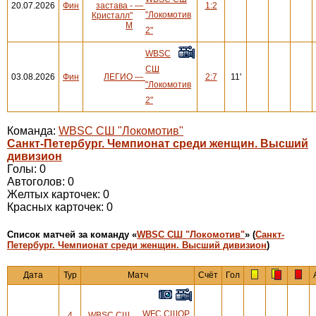
20.07.2026
Фин
застава -
—
1:2
"Локомотив
Кристалл"
М
2"
WBSC
СШ
03.08.2026
Фин
ЛЕГИО
—
2:7
11'
"Локомотив
2"
Команда:
WBSC СШ "Локомотив"
Санкт-Петербург. Чемпионат среди женщин. Высший
дивизион
Голы: 0
Автоголов: 0
Желтых карточек: 0
Красных карточек: 0
Cписок матчей за команду «
WBSC СШ "Локомотив"
» (
Санкт-
Петербург. Чемпионат среди женщин. Высший дивизион
)
Дата
Тур
Матч
Счёт
Гол
WFC СШОР
4
WBSC СШ