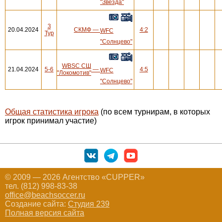
"Звезда"
3
20.04.2024
СКМФ
—
4:2
WFC
Тур
"Солнцево"
WBSC СШ
21.04.2024
5-6
—
4:5
WFC
"Локомотив"
"Солнцево"
Общая статистика игрока
(по всем турнирам, в которых
игрок принимал участие)
© 2009 — 2026 Агентство «CUPPER»
тел. (812) 998-83-38
office@beachsoccer.ru
Создание сайта:
Студия 239
Полная версия сайта