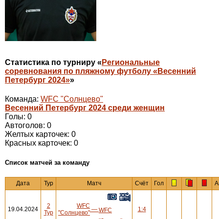
Статистика по турниру «
Региональные
соревнования по пляжному футболу «Весенний
Петербург 2024»
»
Команда:
WFC "Солнцево"
Весенний Петербург 2024 среди женщин
Голы: 0
Автоголов: 0
Желтых карточек: 0
Красных карточек: 0
Cписок матчей за команду
Дата
Тур
Матч
Счёт
Гол
А
2
WFC
19.04.2024
—
1:4
WFC
Тур
"Солнцево"