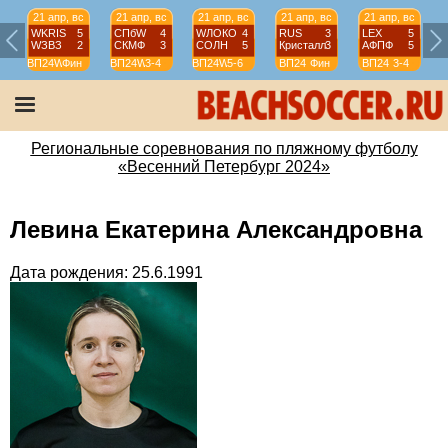
21 апр, вс
21 апр, вс
21 апр, вс
21 апр, вс
21 апр, вс
WKRIS
5
СПбW
4
WЛОКО
4
RUS
3
LEX
5
WЗВЗ
2
СКМФ
3
СОЛН
5
Кристалл
3
АФПФ
5
ВП24W
Фин
ВП24W
3-4
ВП24W
5-6
ВП24
Фин
ВП24
3-4
Региональные соревнования по пляжному футболу
«Весенний Петербург 2024»
Левина Екатерина Александровна
Дата рождения: 25.6.1991