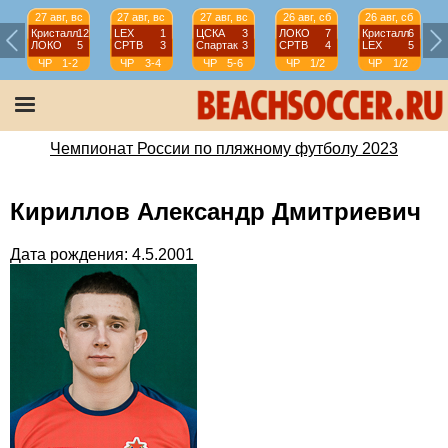
27 авг, вс
27 авг, вс
27 авг, вс
26 авг, сб
26 авг, сб
Кристалл
12
LEX
1
ЦСКА
3
ЛОКО
7
Кристалл
6
ЛОКО
5
СРТВ
3
Спартак
3
СРТВ
4
LEX
5
ЧР
1-2
ЧР
3-4
ЧР
5-6
ЧР
1/2
ЧР
1/2
Чемпионат России по пляжному футболу 2023
Кириллов Александр Дмитриевич
Дата рождения: 4.5.2001