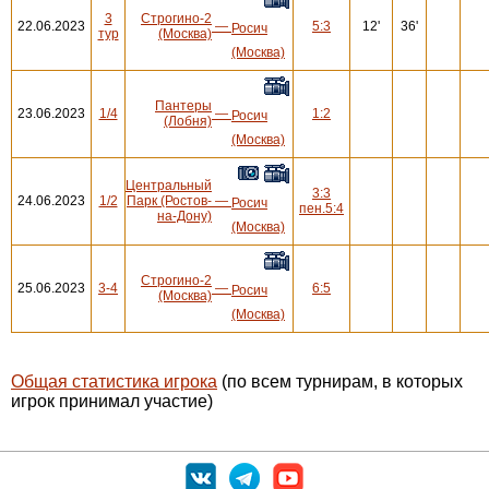
3
Строгино-2
22.06.2023
—
5:3
12'
36'
Росич
тур
(Москва)
(Москва)
Пантеры
23.06.2023
1/4
—
1:2
Росич
(Лобня)
(Москва)
Центральный
3:3
24.06.2023
1/2
Парк (Ростов-
—
Росич
пен.5:4
на-Дону)
(Москва)
Строгино-2
25.06.2023
3-4
—
6:5
Росич
(Москва)
(Москва)
Общая статистика игрока
(по всем турнирам, в которых
игрок принимал участие)