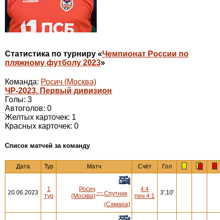
Статистика по турниру «
Чемпионат России по
пляжному футболу 2023
»
Команда:
Росич (Москва)
ЧР-2023. Первый дивизион
Голы: 3
Автоголов: 0
Желтых карточек: 1
Красных карточек: 0
Cписок матчей за команду
Дата
Тур
Матч
Счёт
Гол
1
Росич
4:4
20.06.2023
—
3',10'
Спутник
тур
(Москва)
пен.4:1
(Самара)