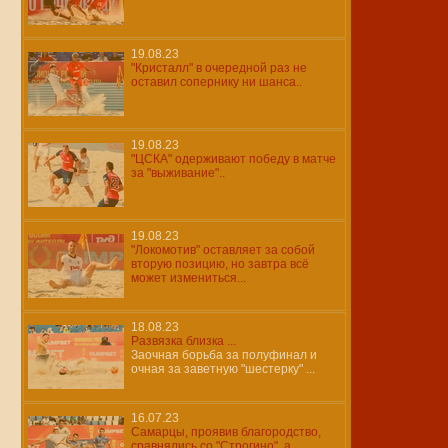
19.08.23
"Кристалл" в очередной раз не
оставил сопернику ни шанса..
19.08.23
"ЦСКА" одерживают победу в матче
за "выживание"..
19.08.23
"Локомотив" оставляет за собой
вторую позицию, но завтра всё
может измениться...
18.08.23
Развязка близка ...
Заочная борьба за полуфинал и
очная за заветную "шестерку" ...
16.07.23
Самарцы, проявив благородство,
сравнялись со "Строгино", а