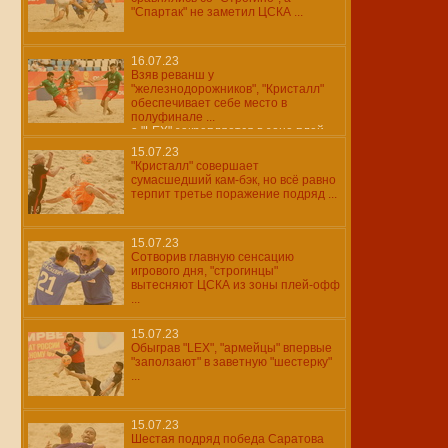
"Спартак" не заметил ЦСКА ...
16.07.23
Взяв реванш у
"железнодорожников", "Кристалл"
обеспечивает себе место в
полуфинале ...
а "LEX" закрепляется в зоне плей-
офф ...
15.07.23
"Кристалл" совершает
сумасшедший кам-бэк, но всё равно
терпит третье поражение подряд ...
15.07.23
Сотворив главную сенсацию
игрового дня, "строгинцы"
вытесняют ЦСКА из зоны плей-офф
...
15.07.23
Обыграв "LEX", "армейцы" впервые
"заползают" в заветную "шестерку"
...
15.07.23
Шестая подряд победа Саратова