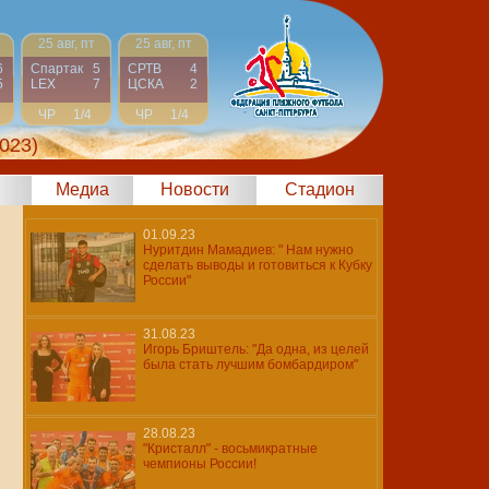
25 авг, пт
25 авг, пт
6
Спартак
5
СРТВ
4
5
LEX
7
ЦСКА
2
ЧР
1/4
ЧР
1/4
023)
Медиа
Новости
Стадион
01.09.23
Нуритдин Мамадиев: " Нам нужно
сделать выводы и готовиться к Кубку
России"
31.08.23
Игорь Бриштель: "Да одна, из целей
была стать лучшим бомбардиром"
28.08.23
"Кристалл" - восьмикратные
чемпионы России!