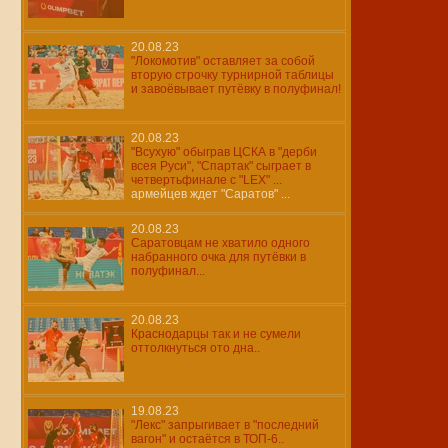
20.08.23
"Локомотив" оставляет за собой
вторую строчку турнирной таблицы
и завоёвывает путёвку в полуфинал!
20.08.23
"Всухую" обыграв ЦСКА в "дерби
всея Руси", "Спартак" сыграет в
четвертьфинале с "LEX" ...
армейцев ждет "Саратов" ...
20.08.23
Саратовцам не хватило одного
набранного очка для путёвки в
полуфинал...
20.08.23
Краснодарцы так и не сумели
оттолкнуться ото дна..
19.08.23
"Лекс" запрыгивает в "последний
вагон" и остаётся в ТОП-6..