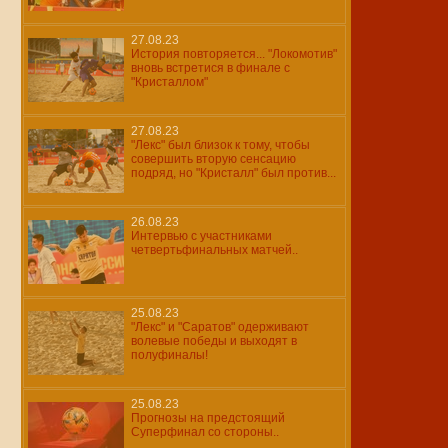
27.08.23
История повторяется... "Локомотив"
вновь встретися в финале с
"Кристаллом"
27.08.23
"Лекс" был близок к тому, чтобы
совершить вторую сенсацию
подряд, но "Кристалл" был против...
26.08.23
Интервью с участниками
четвертьфинальных матчей..
25.08.23
"Лекс" и "Саратов" одерживают
волевые победы и выходят в
полуфиналы!
25.08.23
Прогнозы на предстоящий
Суперфинал со стороны..