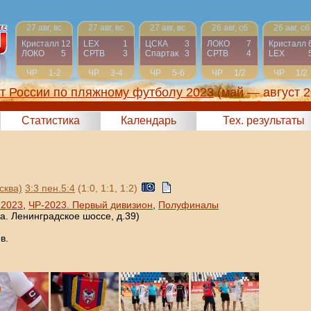
27 авг, вс
27 авг, вс
27 авг, вс
26 авг, сб
26 авг, сб
Кристалл
12
LEX
1
ЦСКА
3
ЛОКО
7
Кристалл
ЛОКО
5
СРТВ
3
Спартак
3
СРТВ
4
LEX
ЧР
1-2
ЧР
3-4
ЧР
5-6
ЧР
1/2
ЧР
1/2
т России по пляжному футболу 2023
(май — август 2
Статистика
Календарь
Тех. результаты
сква)
3:3 пен.5:4
(1:0, 1:1, 1:2)
 2023
,
ЧР-2023. Первый дивизион
,
Полуфиналы
а. Ленинградское шоссе, д.39)
в.