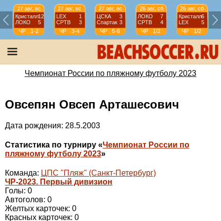
27 авг, вс
27 авг, вс
27 авг, вс
26 авг, сб
26 авг, сб
Кристалл
12
LEX
1
ЦСКА
3
ЛОКО
7
Кристалл
6
ЛОКО
5
СРТВ
3
Спартак
3
СРТВ
4
LEX
5
ЧР
1-2
ЧР
3-4
ЧР
5-6
ЧР
1/2
ЧР
1/2
Чемпионат России по пляжному футболу 2023
Овсепян Овсеп Арташесович
Дата рождения: 28.5.2003
Статистика по турниру «
Чемпионат России по
пляжному футболу 2023
»
Команда:
ЦПС "Пляж" (Санкт-Петербург)
ЧР-2023. Первый дивизион
Голы: 0
Автоголов: 0
Желтых карточек: 0
Красных карточек: 0