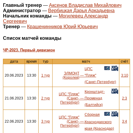
Главный тренер
—
Аксенов Владислав Михайлович
Администратор
—
Вербицкая Дарья Аркадьевна
Начальник команды
—
Могилевец Александр
Сергеевич
Тренер
—
Крашенинников Юрий Юрьевич
Cписок матчей команды
ЧР-2023. Первый дивизион
дата
время
тур
матч
счёт
ЦПС
ЭЛМОНТ
20.06.2023
13:30
1 тур
—
"Пляж"
3:10
(Королев)
(Санкт-Петербург)
Кронштадт-
ЦПС "Пляж"
21.06.2023
13:30
2 тур
(Санкт-
—
Променад
2:3
Петербург)
(Балтийск)
Сборная
ЦПС "Пляж"
22.06.2023
13:30
3 тур
(Санкт-
—
3:4
Краснодарского
Петербург)
края (Краснодар)