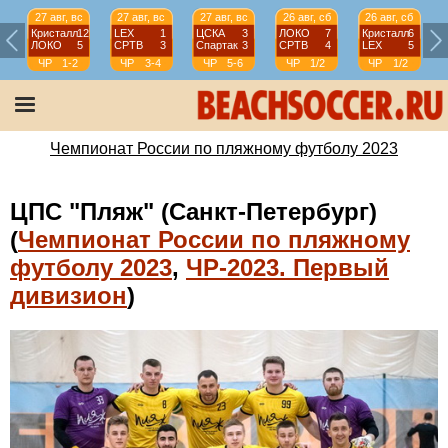
27 авг, вс
27 авг, вс
27 авг, вс
26 авг, сб
26 авг, сб
Кристалл
12
LEX
1
ЦСКА
3
ЛОКО
7
Кристалл
6
ЛОКО
5
СРТВ
3
Спартак
3
СРТВ
4
LEX
5
ЧР
1-2
ЧР
3-4
ЧР
5-6
ЧР
1/2
ЧР
1/2
Чемпионат России по пляжному футболу 2023
ЦПС "Пляж" (Санкт-Петербург)
(
Чемпионат России по пляжному
футболу 2023
,
ЧР-2023. Первый
дивизион
)