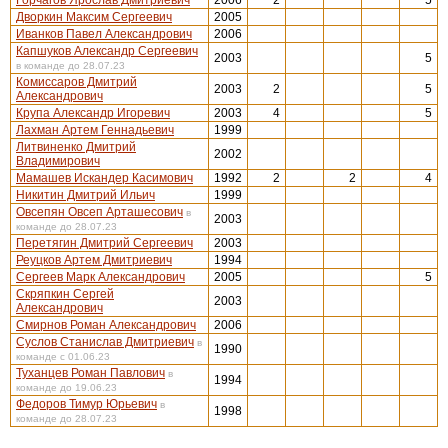
Горчагов Ярослав Дмитриевич
2006
2
5
Дворкин Максим Сергеевич
2005
Иванков Павел Александрович
2006
Капшуков Александр Сергеевич
2003
5
в команде до 28.07.23
Комиссаров Дмитрий
2003
2
5
Александрович
Крупа Александр Игоревич
2003
4
5
Лахман Артем Геннадьевич
1999
Литвиненко Дмитрий
2002
Владимирович
Мамашев Искандер Касимович
1992
2
2
4
Никитин Дмитрий Ильич
1999
Овсепян Овсеп Арташесович
в
2003
команде до 28.07.23
Перетягин Дмитрий Сергеевич
2003
Реуцков Артем Дмитриевич
1994
Сергеев Марк Александрович
2005
5
Скряпкин Сергей
2003
Александрович
Смирнов Роман Александрович
2006
Суслов Станислав Дмитриевич
в
1990
команде с 01.06.23
Туханцев Роман Павлович
в
1994
команде до 19.06.23
Федоров Тимур Юрьевич
в
1998
команде до 28.07.23