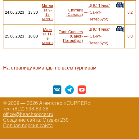
ЦПС "Пляж"
Матчи
за 9-
Спутник
24.06.2023
13:30
—
(Санкт-
6:2
12
(Самара)
места
Петербург)
ЦПС "Пляж"
Матч
Farm Gunners
за 11-
25.06.2023
10:00
(Санкт-
—
(Санкт-
6:3
е
Петербург)
место
Петербург)
На страницу команды по всем турнирам
© 2009 — 2026 Агентство «CUPPER»
тел. (812) 998-83-38
office@beachsoccer.ru
Создание сайта:
Студия 239
Полная версия сайта