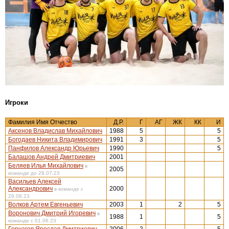
Игроки
Фамилия Имя Отчество
Д.Р.
Г
АГ
ЖК
КК
И
Аксенов Владислав Михайлович
1988
5
5
Богодаев Никита Владимирович
1991
3
5
Панфилов Александр Юрьевич
1990
5
Балашов Андрей Дмитриевич
2001
Беляев Илья Михайлович
в
2005
команде до 28.07.23
Васильев Алексей
Александрович
2000
в команде с
29.08.23
Волков Артем Евгеньевич
2003
1
2
5
Воронович Дмитрий Игоревич
в
1988
1
5
команде с 01.06.23