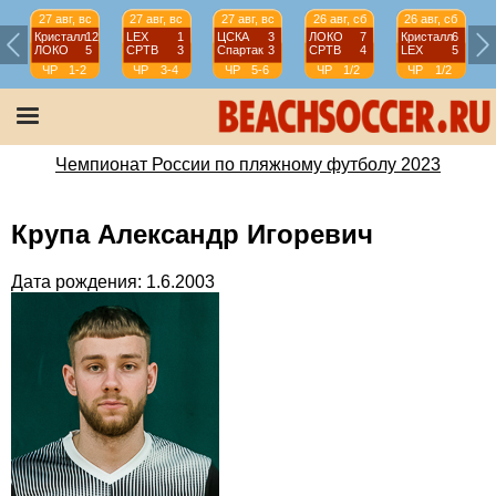
27 авг, вс
27 авг, вс
27 авг, вс
26 авг, сб
26 авг, сб
Кристалл
12
LEX
1
ЦСКА
3
ЛОКО
7
Кристалл
6
ЛОКО
5
СРТВ
3
Спартак
3
СРТВ
4
LEX
5
ЧР
1-2
ЧР
3-4
ЧР
5-6
ЧР
1/2
ЧР
1/2
Чемпионат России по пляжному футболу 2023
Крупа Александр Игоревич
Дата рождения: 1.6.2003