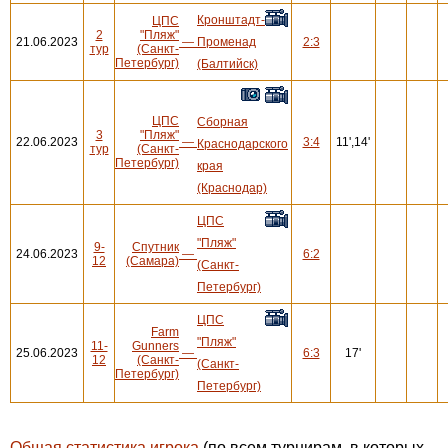
Кронштадт-
ЦПС
2
"Пляж"
21.06.2023
—
Променад
2:3
тур
(Санкт-
Петербург)
(Балтийск)
ЦПС
Сборная
3
"Пляж"
22.06.2023
—
3:4
11',14'
Краснодарского
тур
(Санкт-
Петербург)
края
(Краснодар)
ЦПС
"Пляж"
9-
Спутник
24.06.2023
—
6:2
12
(Самара)
(Санкт-
Петербург)
ЦПС
Farm
"Пляж"
11-
Gunners
25.06.2023
—
6:3
17'
12
(Санкт-
(Санкт-
Петербург)
Петербург)
Общая статистика игрока
(по всем турнирам, в которых