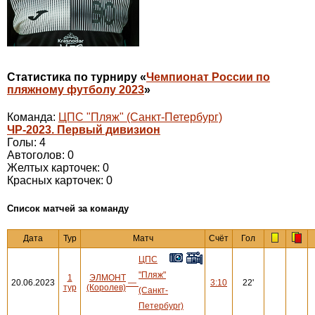
Статистика по турниру «
Чемпионат России по
пляжному футболу 2023
»
Команда:
ЦПС "Пляж" (Санкт-Петербург)
ЧР-2023. Первый дивизион
Голы: 4
Автоголов: 0
Желтых карточек: 0
Красных карточек: 0
Cписок матчей за команду
Дата
Тур
Матч
Счёт
Гол
ЦПС
"Пляж"
1
ЭЛМОНТ
20.06.2023
—
3:10
22'
тур
(Королев)
(Санкт-
Петербург)