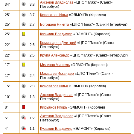
Аксенов Владислав
«ЦПС "Пляж"» (Санкт-
34'
3:8
Петербург)
25'
3:7
Коновалов Илья
«ЭЛМОНТ» (Королев)
25'
2:7
Богодаев Никита
«ЦПС "Пляж"» (Санкт-Петербург)
25'
Кузьмин Владимир
«ЭЛМОНТ» (Королев)
Комиссаров Дмитрий
«ЦПС "Пляж"» (Санкт-
22'
2:6
Петербург)
22'
2:5
Крупа Александр
«ЦПС "Пляж"» (Санкт-Петербург)
17'
Меликов Мишель
«ЭЛМОНТ» (Королев)
Мамашев Искандер
«ЦПС "Пляж"» (Санкт-
17'
2:4
Петербург)
15'
2:3
Коновалов Илья
«ЭЛМОНТ» (Королев)
Аксенов Владислав
«ЦПС "Пляж"» (Санкт-
10'
1:3
Петербург)
8'
Кирьянов Игорь
«ЭЛМОНТ» (Королев)
Аксенов Владислав
«ЦПС "Пляж"» (Санкт-
5'
1:2
Петербург)
4'
1:1
Кузьмин Владимир
«ЭЛМОНТ» (Королев)