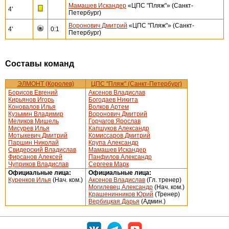
Мамашев Искандер
«ЦПС "Пляж"» (Санкт-
4'
Петербург)
Воронович Дмитрий
«ЦПС "Пляж"» (Санкт-
4'
0:1
Петербург)
Составы команд
ЭЛМОНТ (Королев)
ЦПС "Пляж" (Санкт-Петербург)
Борисов Евгений
Аксенов Владислав
Кирьянов Игорь
Богодаев Никита
Коновалов Илья
Волков Артем
Кузьмин Владимир
Воронович Дмитрий
Меликов Мишель
Горчагов Ярослав
Мисурев Илья
Капшуков Александр
Мотыкевич Дмитрий
Комиссаров Дмитрий
Паршин Николай
Крупа Александр
Свидерский Владислав
Мамашев Искандер
Фирсанов Алексей
Панфилов Александр
Чуприков Владислав
Сергеев Марк
Официальные лица:
Официальные лица:
Куренков Илья
(Нач. ком.)
Аксенов Владислав
(Гл. тренер)
Могилевец Александр
(Нач. ком.)
Крашенинников Юрий
(Тренер)
Вербицкая Дарья
(Админ.)