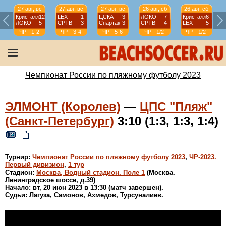
27 авг, вс
27 авг, вс
27 авг, вс
26 авг, сб
26 авг, сб
Кристалл
12
LEX
1
ЦСКА
3
ЛОКО
7
Кристалл
6
ЛОКО
5
СРТВ
3
Спартак
3
СРТВ
4
LEX
5
ЧР
1-2
ЧР
3-4
ЧР
5-6
ЧР
1/2
ЧР
1/2
Чемпионат России по пляжному футболу 2023
ЭЛМОНТ (Королев)
—
ЦПС "Пляж"
(Санкт-Петербург)
3:10 (1:3, 1:3, 1:4)
Турнир:
Чемпионат России по пляжному футболу 2023
,
ЧР-2023.
Первый дивизион
,
1 тур
Стадион:
Москва, Водный стадион. Поле 1
(Москва.
Ленинградское шоссе, д.39)
Начало: вт, 20 июн 2023 в 13:30 (матч завершен).
Судьи: Лагуза, Самонов, Ахмедов, Турсуналиев.