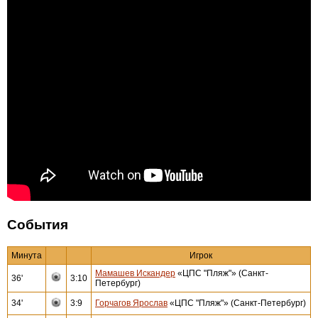
События
Минута
Игрок
Мамашев Искандер
«ЦПС "Пляж"» (Санкт-
36'
3:10
Петербург)
34'
3:9
Горчагов Ярослав
«ЦПС "Пляж"» (Санкт-Петербург)