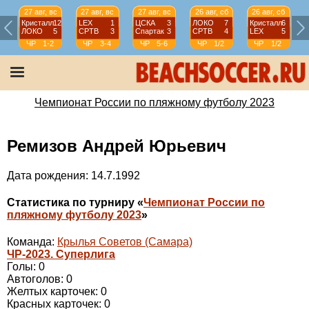
27 авг, вс
27 авг, вс
27 авг, вс
26 авг, сб
26 авг, сб
Кристалл
12
LEX
1
ЦСКА
3
ЛОКО
7
Кристалл
6
ЛОКО
5
СРТВ
3
Спартак
3
СРТВ
4
LEX
5
ЧР
1-2
ЧР
3-4
ЧР
5-6
ЧР
1/2
ЧР
1/2
Чемпионат России по пляжному футболу 2023
Ремизов Андрей Юрьевич
Дата рождения: 14.7.1992
Статистика по турниру «
Чемпионат России по
пляжному футболу 2023
»
Команда:
Крылья Советов (Самара)
ЧР-2023. Суперлига
Голы: 0
Автоголов: 0
Желтых карточек: 0
Красных карточек: 0