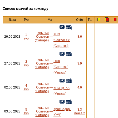
Cписок матчей за команду
Дата
Тур
Матч
Счёт
Гол
Крылья
КПФ
1
26.05.2023
Советов
—
8:6
тур
"САРАТОВ"
(Самара)
(Саратов)
Крылья
ПФК
2
27.05.2023
Советов
—
3:9
тур
"Спартак"
(Самара)
(Москва)
Крылья
4
02.06.2023
Советов
—
4:6
КПФ ЦСКА
тур
(Самара)
(Москва)
Крылья
Краснодар-
5
3:3
03.06.2023
Советов
—
тур
пен.4:2
ЮМР
(Самара)