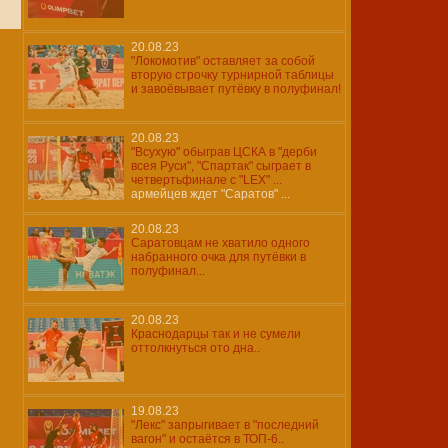
20.08.23
"Локомотив" оставляет за собой
вторую строчку турнирной таблицы
и завоёвывает путёвку в полуфинал!
20.08.23
"Всухую" обыграв ЦСКА в "дерби
всея Руси", "Спартак" сыграет в
четвертьфинале с "LEX" ...
армейцев ждет "Саратов" ...
20.08.23
Саратовцам не хватило одного
набранного очка для путёвки в
полуфинал...
20.08.23
Краснодарцы так и не сумели
оттолкнуться ото дна..
19.08.23
"Лекс" запрыгивает в "последний
вагон" и остаётся в ТОП-6..