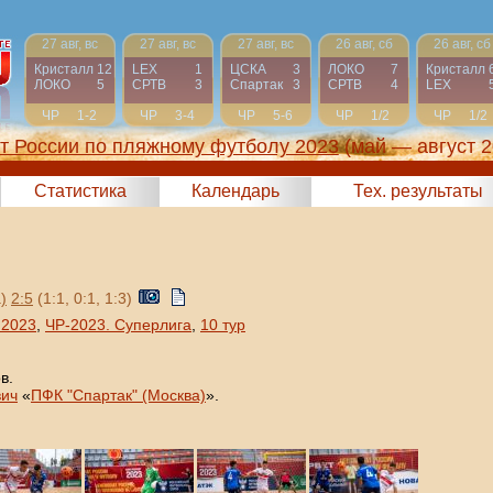
27 авг, вс
27 авг, вс
27 авг, вс
26 авг, сб
26 авг, сб
Кристалл
12
LEX
1
ЦСКА
3
ЛОКО
7
Кристалл
ЛОКО
5
СРТВ
3
Спартак
3
СРТВ
4
LEX
ЧР
1-2
ЧР
3-4
ЧР
5-6
ЧР
1/2
ЧР
1/2
т России по пляжному футболу 2023
(май — август 2
Статистика
Календарь
Тех. результаты
)
2:5
(1:1, 0:1, 1:3)
 2023
,
ЧР-2023. Суперлига
,
10 тур
в.
вич
«
ПФК "Спартак" (Москва)
».