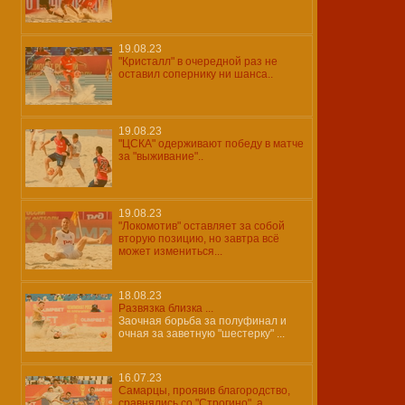
19.08.23
"Кристалл" в очередной раз не
оставил сопернику ни шанса..
19.08.23
"ЦСКА" одерживают победу в матче
за "выживание"..
19.08.23
"Локомотив" оставляет за собой
вторую позицию, но завтра всё
может измениться...
18.08.23
Развязка близка ...
Заочная борьба за полуфинал и
очная за заветную "шестерку" ...
16.07.23
Самарцы, проявив благородство,
сравнялись со "Строгино", а