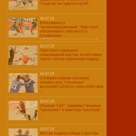
"Спартак" не заметил ЦСКА ...
16.07.23
Взяв реванш у
"железнодорожников", "Кристалл"
обеспечивает себе место в
полуфинале ...
а "LEX" закрепляется в зоне плей-
офф ...
15.07.23
"Кристалл" совершает
сумасшедший кам-бэк, но всё равно
терпит третье поражение подряд ...
15.07.23
Сотворив главную сенсацию
игрового дня, "строгинцы"
вытесняют ЦСКА из зоны плей-офф
...
15.07.23
Обыграв "LEX", "армейцы" впервые
"заползают" в заветную "шестерку"
...
15.07.23
Шестая подряд победа Саратова