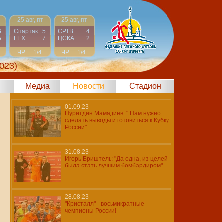
25 авг, пт
25 авг, пт
6
Спартак
5
СРТВ
4
5
LEX
7
ЦСКА
2
ЧР
1/4
ЧР
1/4
023)
Медиа
Новости
Стадион
01.09.23
Нуритдин Мамадиев: " Нам нужно
сделать выводы и готовиться к Кубку
России"
31.08.23
Игорь Бриштель: "Да одна, из целей
была стать лучшим бомбардиром"
28.08.23
"Кристалл" - восьмикратные
чемпионы России!