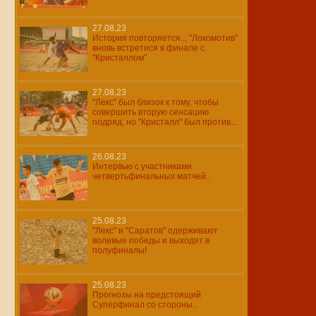
27.08.23
История повторяется... "Локомотив"
вновь встретися в финале с
"Кристаллом"
27.08.23
"Лекс" был близок к тому, чтобы
совершить вторую сенсацию
подряд, но "Кристалл" был против...
26.08.23
Интервью с участниками
четвертьфинальных матчей..
25.08.23
"Лекс" и "Саратов" одерживают
волевые победы и выходят в
полуфиналы!
25.08.23
Прогнозы на предстоящий
Суперфинал со стороны..