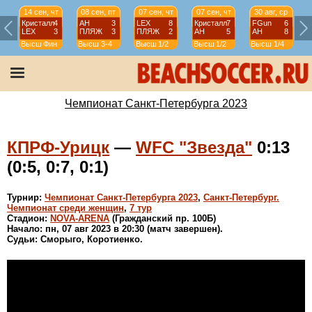
14 сен, чт
08 сен, пт
07 сен, чт
07 сен, чт
30 авг, ср
Кристалл
4
АН
3
LEX
8
Кристалл
7
FGun
6
LEX
3
ПЛЯЖ
3
ПЛЯЖ
2
АН
5
АН
8
Высш
Фин
Высш
3-4
Высш
1/2
Высш
1/2
Высш
1/4
Чемпионат Санкт-Петербурга 2023
КПРФ-Урицк
—
WFC "Звезда"
0:13
(0:5, 0:7, 0:1)
Турнир:
Чемпионат Санкт-Петербурга 2023
,
Санкт-Петербург.
Чемпионат среди женщин
,
7 тур
Стадион:
NOVA-ARENA
(Гражданский пр. 100Б)
Начало: пн, 07 авг 2023 в 20:30 (матч завершен).
Судьи: Сморыго, Коротиенко.