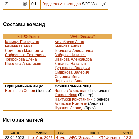
2'
0:1
Гордеева Александра
WFC "Звезда"
Составы команд
КПРФ-Урицк
WFC "Звезда"
Климчук Екатерина
Акылбаева Анна
Ременная Анна
Бычкова Алина
Семенова Маргарита
Гордеева Александра
Софронова Екатерина
Зайцева Наталья
Трифонова Елена
Иванова Александра
Шмелева Анастасия
Канаева Наталия
Кургашева Валерия
Смирнова Валерия
Спирина Инна
Чернякова Анна
Официальные лица:
Официальные лица:
Неклюдов Федор
(Тренер)
Чернов Александр
(Президент)
Канаев Иван
(Тренер)
Пахтусов Константин
(Тренер)
Алексеев Николай
(Админ.)
Цуканов Леонид
(Врач)
История матчей
дата
турнир
тур
матч
счёт
22.04.2023
Inter Cup 2023
4 тур
WFC "Звезда" — КПРФ-Урицк
12:3