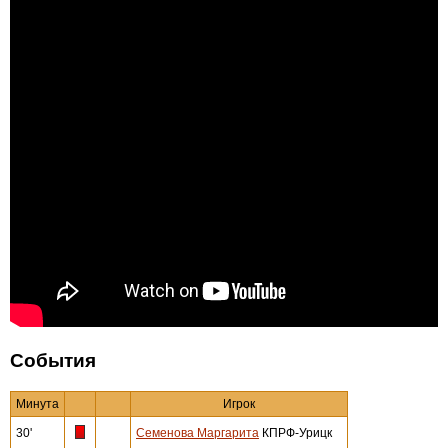
События
Минута
Игрок
30'
Семенова Маргарита
КПРФ-Урицк