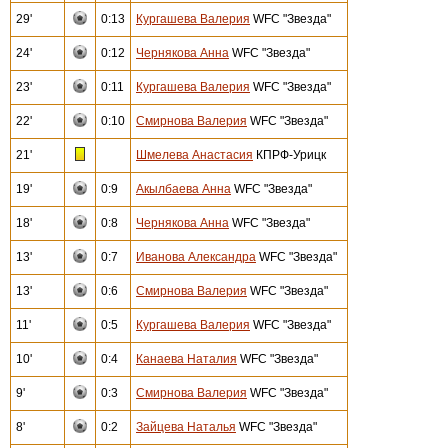
29'
0:13
Кургашева Валерия
WFC "Звезда"
24'
0:12
Чернякова Анна
WFC "Звезда"
23'
0:11
Кургашева Валерия
WFC "Звезда"
22'
0:10
Смирнова Валерия
WFC "Звезда"
21'
Шмелева Анастасия
КПРФ-Урицк
19'
0:9
Акылбаева Анна
WFC "Звезда"
18'
0:8
Чернякова Анна
WFC "Звезда"
13'
0:7
Иванова Александра
WFC "Звезда"
13'
0:6
Смирнова Валерия
WFC "Звезда"
11'
0:5
Кургашева Валерия
WFC "Звезда"
10'
0:4
Канаева Наталия
WFC "Звезда"
9'
0:3
Смирнова Валерия
WFC "Звезда"
8'
0:2
Зайцева Наталья
WFC "Звезда"