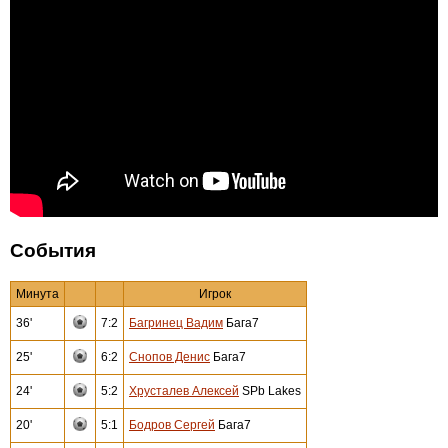
События
Минута
Игрок
36'
7:2
Багринец Вадим
Бага7
25'
6:2
Снопов Денис
Бага7
24'
5:2
Хрусталев Алексей
SPb Lakes
20'
5:1
Бодров Сергей
Бага7