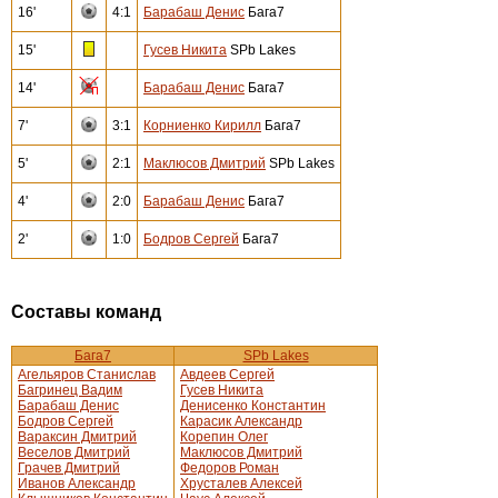
16'
4:1
Барабаш Денис
Бага7
15'
Гусев Никита
SPb Lakes
14'
Барабаш Денис
Бага7
7'
3:1
Корниенко Кирилл
Бага7
5'
2:1
Маклюсов Дмитрий
SPb Lakes
4'
2:0
Барабаш Денис
Бага7
2'
1:0
Бодров Сергей
Бага7
Составы команд
Бага7
SPb Lakes
Агельяров Станислав
Авдеев Сергей
Багринец Вадим
Гусев Никита
Барабаш Денис
Денисенко Константин
Бодров Сергей
Карасик Александр
Вараксин Дмитрий
Корепин Олег
Веселов Дмитрий
Маклюсов Дмитрий
Грачев Дмитрий
Федоров Роман
Иванов Александр
Хрусталев Алексей