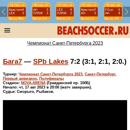
14 сен, чт
08 сен, пт
07 сен, чт
07 сен, чт
30 авг, ср
Кристалл
4
АН
3
LEX
8
Кристалл
7
FGun
6
LEX
3
ПЛЯЖ
3
ПЛЯЖ
2
АН
5
АН
8
Высш
Фин
Высш
3-4
Высш
1/2
Высш
1/2
Высш
1/4
Чемпионат Санкт-Петербурга 2023
Бага7
—
SPb Lakes
7:2 (3:1, 2:1, 2:0.)
Турнир:
Чемпионат Санкт-Петербурга 2023
,
Санкт-Петербург.
Первый дивизион
,
Полуфиналы
Стадион:
NOVA-ARENA
(Гражданский пр. 100Б)
Начало: чт, 17 авг 2023 в 20:00 (матч завершен).
Судьи: Сморыго, Рыбаков.