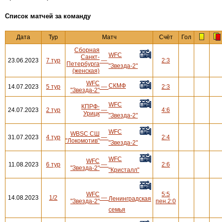
Cписок матчей за команду
Дата
Тур
Матч
Счёт
Гол
Сборная
WFC
Санкт-
23.06.2023
7 тур
—
2:3
Петербурга
"Звезда-2"
(женская)
WFC
СКМФ
14.07.2023
5 тур
—
2:3
"Звезда-2"
WFC
КПРФ-
24.07.2023
2 тур
—
4:6
Урицк
"Звезда-2"
WFC
WBSC СШ
31.07.2023
4 тур
—
2:4
"Локомотив"
"Звезда-2"
WFC
WFC
11.08.2023
6 тур
—
2:6
"Звезда-2"
"Кристалл"
WFC
5:5
14.08.2023
1/2
—
Ленинградская
"Звезда-2"
пен.2:0
семья