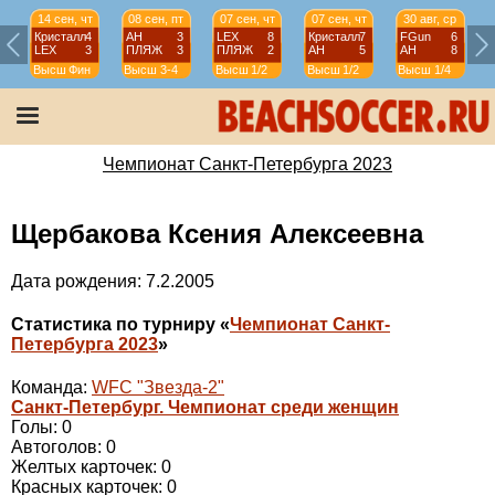
14 сен, чт
08 сен, пт
07 сен, чт
07 сен, чт
30 авг, ср
Кристалл
4
АН
3
LEX
8
Кристалл
7
FGun
6
LEX
3
ПЛЯЖ
3
ПЛЯЖ
2
АН
5
АН
8
Высш
Фин
Высш
3-4
Высш
1/2
Высш
1/2
Высш
1/4
Чемпионат Санкт-Петербурга 2023
Щербакова Ксения Алексеевна
Дата рождения: 7.2.2005
Статистика по турниру «
Чемпионат Санкт-
Петербурга 2023
»
Команда:
WFC "Звезда-2"
Санкт-Петербург. Чемпионат среди женщин
Голы: 0
Автоголов: 0
Желтых карточек: 0
Красных карточек: 0