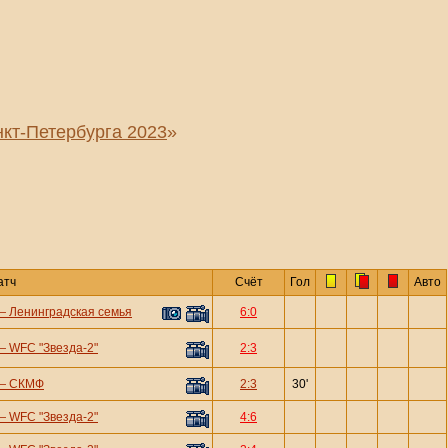
кт-Петербурга 2023
»
атч
Счёт
Гол
Авто
—
Ленинградская семья
6:0
—
WFC "Звезда-2"
2:3
—
СКМФ
2:3
30'
—
WFC "Звезда-2"
4:6