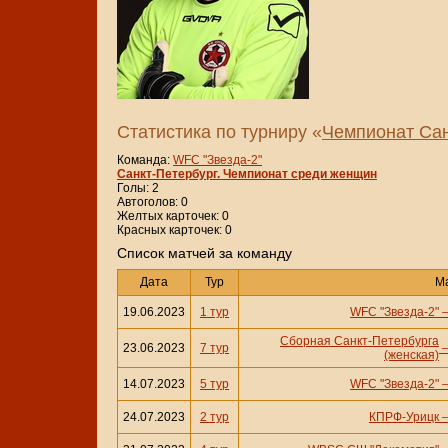
Статистика по турниру «
Чемпионат Сан
Команда:
WFC "Звезда-2"
Санкт-Петербург. Чемпионат среди женщин
Голы: 2
Автоголов: 0
Желтых карточек: 0
Красных карточек: 0
Cписок матчей за команду
Дата
Тур
М
19.06.2023
1 тур
WFC "Звезда-2"
Сборная Санкт-Петербурга
23.06.2023
7 тур
(женская)
14.07.2023
5 тур
WFC "Звезда-2"
24.07.2023
2 тур
КПРФ-Урицк