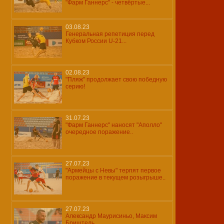
"Фарм Ганнерс" - четвёртые...
03.08.23
Генеральная репетиция перед
Кубком России U-21...
02.08.23
"Пляж" продолжает свою победную
серию!
31.07.23
"Фарм Ганнерс" наносят "Аполло"
очередное поражение..
27.07.23
"Армейцы с Невы" терпят первое
поражение в текущем розыгрыше..
27.07.23
Александр Маурисиньо, Максим
Бриштель...