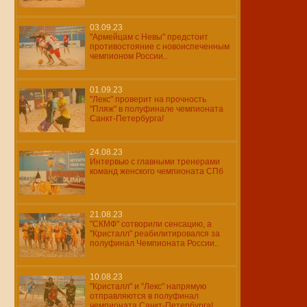
03.09.23
"Армейцам с Невы" предстоит
противостояние с новоиспеченным
чемпионом России..
01.09.23
"Лекс" проверит на прочность
"Пляж" в полуфинале чемпионата
Санкт-Петербурга!
24.08.23
Интервью с главными тренерами
команд женского чемпионата СПб
21.08.23
"СКМФ" сотворили сенсацию, а
"Кристалл" реабилитировался за
полуфинал Чемпионата России..
10.08.23
"Кристалл" и "Лекс" напрямую
отправляются в полуфинал
чемпионата Санкт-Петербурга!