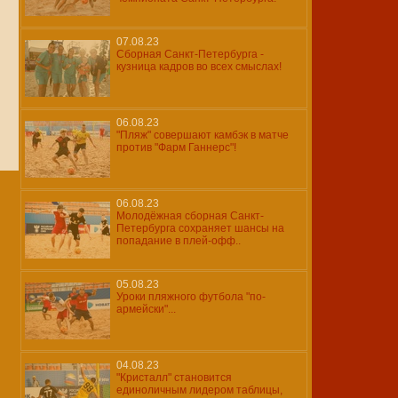
07.08.23
Сборная Санкт-Петербурга -
кузница кадров во всех смыслах!
06.08.23
"Пляж" совершают камбэк в матче
против "Фарм Ганнерс"!
06.08.23
Молодёжная сборная Санкт-
Петербурга сохраняет шансы на
попадание в плей-офф..
05.08.23
Уроки пляжного футбола "по-
армейски"...
04.08.23
"Кристалл" становится
единоличным лидером таблицы,