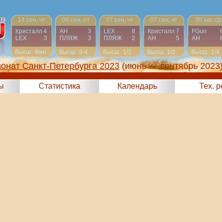
14 сен, чт
08 сен, пт
07 сен, чт
07 сен, чт
30 авг, ср
Кристалл
4
АН
3
LEX
8
Кристалл
7
FGun
LEX
3
ПЛЯЖ
3
ПЛЯЖ
2
АН
5
АН
Высш
Фин
Высш
3-4
Высш
1/2
Высш
1/2
Высш
1/4
онат Санкт-Петербурга 2023
(июнь — сентябрь 2023
ы
Статистика
Календарь
Тех. 