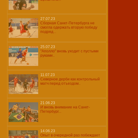
27.07.23
Сборная Санкт-Петербурга не
смогла одержать вторую победу
подряд...
25.07.23
"Аполло" вновь уходит с пустыми
руками..
11.07.23
Северное дерби как контрольный
матч перед отъездом..
21.06.23
И вновь внимание на Санкт-
Петербург...
14.06.23
Опыт в очередной раз побеждает