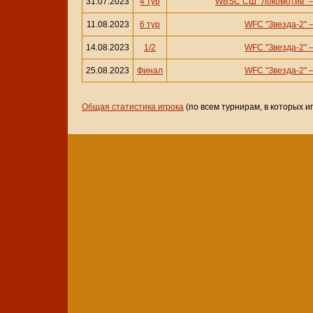
31.07.2023
4 тур
WBSC СШ "Локомотив"
11.08.2023
6 тур
WFC "Звезда-2"
14.08.2023
1/2
WFC "Звезда-2"
25.08.2023
Финал
WFC "Звезда-2"
Общая статистика игрока
(по всем турнирам, в которых и