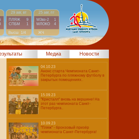
29 авг, вт
25 авг, пт
6
ПЛЯЖ
9
WЗвз-2
1
8
СПБМ
1
WЛОКО
4
Высш
1/4
ЖЧ
Финал
)
результаты
Медиа
Новости
04.10.23
Анонс старта Чемпионата Санкт-
Петербурга по пляжному футболу в
закрытых помещениях..
15.09.23
"Кристалл" вновь на вершине! На
этот раз чемпионата Санкт-
Петербурга..
10.09.23
"Пляж" - бронзовый призёр
чемпионата Санкт-Петербурга!