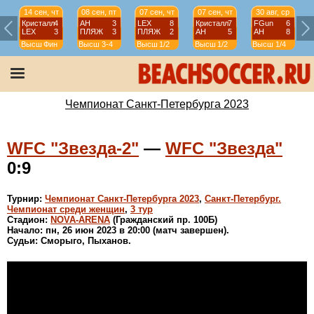
14 сен, чт
08 сен, пт
07 сен, чт
07 сен, чт
30 авг, ср
Кристалл
4
АН
3
LEX
8
Кристалл
7
FGun
6
LEX
3
ПЛЯЖ
3
ПЛЯЖ
2
АН
5
АН
8
Высш
Фин
Высш
3-4
Высш
1/2
Высш
1/2
Высш
1/4
Чемпионат Санкт-Петербурга 2023
WFC "Звезда-2"
—
WFC "Звезда"
0:9
Турнир:
Чемпионат Санкт-Петербурга 2023
,
Санкт-Петербург.
Чемпионат среди женщин
,
3 тур
Стадион:
NOVA-ARENA
(Гражданский пр. 100Б)
Начало: пн, 26 июн 2023 в 20:00 (матч завершен).
Судьи: Сморыго, Пыханов.