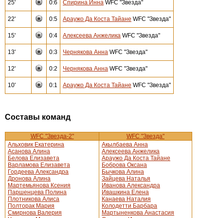
25'
0:6
Спирина Инна
WFC "Звезда"
22'
0:5
Араужо Да Коста Тайане
WFC "Звезда"
15'
0:4
Алексеева Анжелика
WFC "Звезда"
13'
0:3
Чернякова Анна
WFC "Звезда"
12'
0:2
Чернякова Анна
WFC "Звезда"
10'
0:1
Араужо Да Коста Тайане
WFC "Звезда"
Составы команд
WFC "Звезда-2"
WFC "Звезда"
Альховик Екатерина
Акылбаева Анна
Асанова Алина
Алексеева Анжелика
Белова Елизавета
Араужо Да Коста Тайане
Варламова Елизавета
Боброва Оксана
Гордеева Александра
Бычкова Алина
Дронова Алина
Зайцева Наталья
Мартемьянова Ксения
Иванова Александра
Паршенцева Полина
Ивашкина Елена
Плотникова Алиса
Канаева Наталия
Полторак Мария
Колодетти Барбара
Смирнова Валерия
Мартыненкова Анастасия