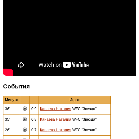
События
Минута
Игрок
36'
0:9
Канаева Наталия
WFC "Звезда"
35'
0:8
Канаева Наталия
WFC "Звезда"
26'
0:7
Канаева Наталия
WFC "Звезда"