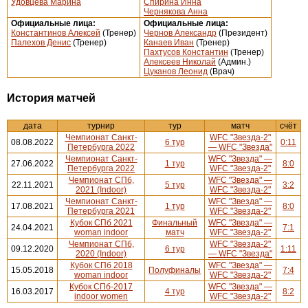
Удовцева Марина
Спирина Инна
Чернякова Анна
Официальные лица:
Официальные лица:
Константинов Алексей
(Тренер)
Чернов Александр
(Президент)
Палехов Денис
(Тренер)
Канаев Иван
(Тренер)
Пахтусов Константин
(Тренер)
Алексеев Николай
(Админ.)
Цуканов Леонид
(Врач)
История матчей
дата
турнир
тур
матч
счёт
Чемпионат Санкт-
WFC "Звезда-2"
08.08.2022
6 тур
0:11
Петербурга 2022
— WFC "Звезда"
Чемпионат Санкт-
WFC "Звезда" —
27.06.2022
1 тур
8:0
Петербурга 2022
WFC "Звезда-2"
Чемпионат СПб,
WFC "Звезда" —
22.11.2021
5 тур
3:2
2021 (Indoor)
WFC "Звезда-2"
Чемпионат Санкт-
WFC "Звезда" —
17.08.2021
1 тур
8:0
Петербурга 2021
WFC "Звезда-2"
Кубок СПб 2021
Финальный
WFC "Звезда" —
24.04.2021
7:1
woman indoor
матч
WFC "Звезда-2"
Чемпионат СПб,
WFC "Звезда-2"
09.12.2020
6 тур
1:11
2020 (Indoor)
— WFC "Звезда"
Кубок СПб 2018
WFC "Звезда" —
15.05.2018
Полуфиналы
7:4
woman indoor
WFC "Звезда-2"
Кубок СПб-2017
WFC "Звезда" —
16.03.2017
4 тур
8:2
indoor women
WFC "Звезда-2"