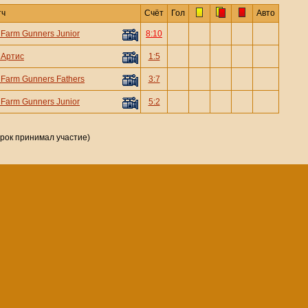
тч
Счёт
Гол
Авто
—
Farm Gunners Junior
8:10
—
Артис
1:5
—
Farm Gunners Fathers
3:7
—
Farm Gunners Junior
5:2
грок принимал участие)