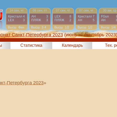
14 сен, чт
08 сен, пт
07 сен, чт
07 сен, чт
30 авг, ср
Кристалл
4
АН
3
LEX
8
Кристалл
7
FGun
LEX
3
ПЛЯЖ
3
ПЛЯЖ
2
АН
5
АН
Высш
Фин
Высш
3-4
Высш
1/2
Высш
1/2
Высш
1/4
онат Санкт-Петербурга 2023
(июнь — сентябрь 2023
ы
Статистика
Календарь
Тех. 
кт-Петербурга 2023
»