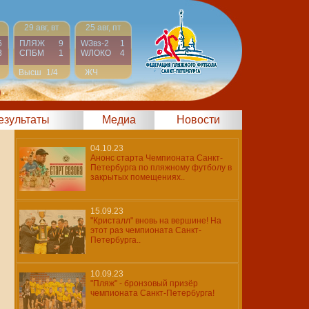
29 авг, вт
25 авг, пт
6
ПЛЯЖ
9
WЗвз-2
1
8
СПБМ
1
WЛОКО
4
Высш
1/4
ЖЧ
Финал
)
результаты
Медиа
Новости
04.10.23
Анонс старта Чемпионата Санкт-
Петербурга по пляжному футболу в
закрытых помещениях..
15.09.23
"Кристалл" вновь на вершине! На
этот раз чемпионата Санкт-
Петербурга..
10.09.23
"Пляж" - бронзовый призёр
чемпионата Санкт-Петербурга!