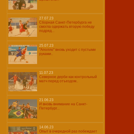
27.07.23
Сборная Санкт-Петербурга не
смогла одержать вторую победу
подряд...
25.07.23
"Аполло" вновь уходит с пустыми
руками..
11.07.23
Северное дерби как контрольный
матч перед отъездом..
21.06.23
И вновь внимание на Санкт-
Петербург...
14.06.23
Опыт в очередной раз побеждает