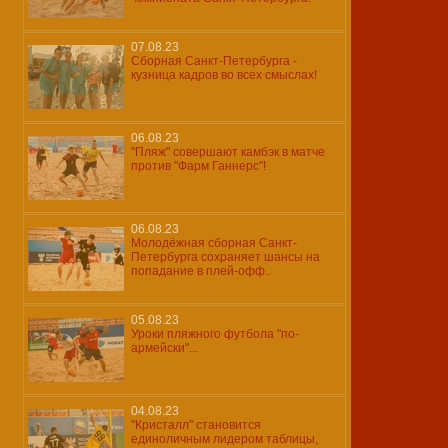
07.08.23
Сборная Санкт-Петербурга -
кузница кадров во всех смыслах!
06.08.23
"Пляж" совершают камбэк в матче
против "Фарм Ганнерс"!
06.08.23
Молодёжная сборная Санкт-
Петербурга сохраняет шансы на
попадание в плей-офф..
05.08.23
Уроки пляжного футбола "по-
армейски"...
04.08.23
"Кристалл" становится
единоличным лидером таблицы,