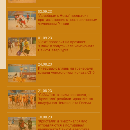
03.09.23
"Армейцам с Невы" предстоит
противостояние с новоиспеченным
чемпионом России..
01.09.23
"Лекс" проверит на прочность
"Пляж" в полуфинале чемпионата
Санкт-Петербурга!
24.08.23
Интервью с главными тренерами
команд женского чемпионата СПб
21.08.23
"СКМФ" сотворили сенсацию, а
"Кристалл" реабилитировался за
полуфинал Чемпионата России..
10.08.23
"Кристалл" и "Лекс" напрямую
отправляются в полуфинал
чемпионата Санкт-Петербурга!