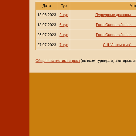
Дата
Тур
Ма
13.06.2023
2 тур
Пурпурные драконы
18.07.2023
6 тур
Farm Gunners Junior
25.07.2023
3 тур
Farm Gunners Junior
27.07.2023
7 тур
СШ "Локомотив"
Общая статистика игрока
(по всем турнирам, в которых и