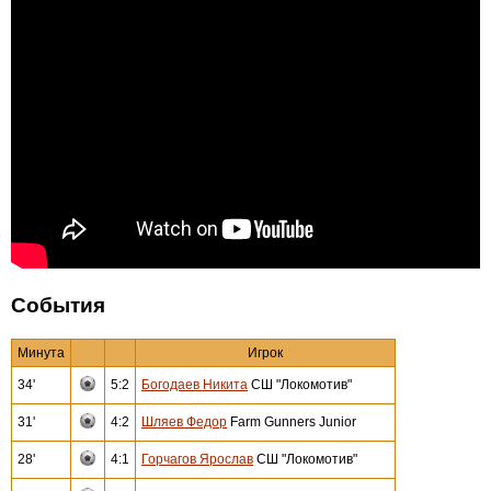
События
Минута
Игрок
34'
5:2
Богодаев Никита
СШ "Локомотив"
31'
4:2
Шляев Федор
Farm Gunners Junior
28'
4:1
Горчагов Ярослав
СШ "Локомотив"