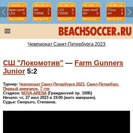
14 сен, чт
08 сен, пт
07 сен, чт
07 сен, чт
30 авг, ср
Кристалл
4
АН
3
LEX
8
Кристалл
7
FGun
6
LEX
3
ПЛЯЖ
3
ПЛЯЖ
2
АН
5
АН
8
Высш
Фин
Высш
3-4
Высш
1/2
Высш
1/2
Высш
1/4
Чемпионат Санкт-Петербурга 2023
СШ "Локомотив"
—
Farm Gunners
Junior
5:2
Турнир:
Чемпионат Санкт-Петербурга 2023
,
Санкт-Петербург.
Первый дивизион
,
7 тур
Стадион:
NOVA-ARENA
(Гражданский пр. 100Б)
Начало: чт, 27 июл 2023 в 19:00 (матч завершен).
Судьи: Сморыго, Степанов.