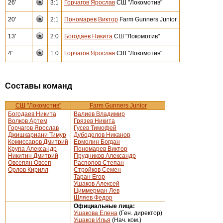
26'
3:1
Горчагов Ярослав
СШ "Локомотив"
20'
2:1
Пономарев Виктор
Farm Gunners Junior
13'
2:0
Богодаев Никита
СШ "Локомотив"
4'
1:0
Горчагов Ярослав
СШ "Локомотив"
Составы команд
СШ "Локомотив"
Farm Gunners Junior
Богодаев Никита
Валиев Владимир
Волков Артем
Грязев Никита
Горчагов Ярослав
Гусев Тимофей
Джишкариани Тимур
Дубоделов Никанор
Комиссаров Дмитрий
Ермолин Богдан
Крупа Александр
Пономарев Виктор
Никитин Дмитрий
Прудников Александр
Овсепян Овсеп
Распопов Степан
Орлов Кирилл
Стройков Семен
Таран Егор
Ушаков Алексей
Циммерман Лев
Шляев Федор
Официальные лица:
Ушакова Елена
(Ген. директор)
Ушаков Илья
(Нач. ком.)