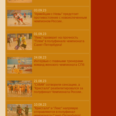
03.09.23
"Армейцам с Невы" предстоит
противостояние с новоиспеченным
чемпионом России..
01.09.23
"Лекс" проверит на прочность
"Пляж" в полуфинале чемпионата
Санкт-Петербурга!
24.08.23
Интервью с главными тренерами
команд женского чемпионата СПб
21.08.23
"СКМФ" сотворили сенсацию, а
"Кристалл" реабилитировался за
полуфинал Чемпионата России..
10.08.23
"Кристалл" и "Лекс" напрямую
отправляются в полуфинал
чемпионата Санкт-Петербурга!