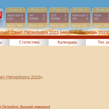
14 сен, чт
08 сен, пт
07 сен, чт
07 сен, чт
30 авг, ср
Кристалл
4
АН
3
LEX
8
Кристалл
7
FGun
LEX
3
ПЛЯЖ
3
ПЛЯЖ
2
АН
5
АН
Высш
Фин
Высш
3-4
Высш
1/2
Высш
1/2
Высш
1/4
онат Санкт-Петербурга 2023
(июнь — сентябрь 2023
ы
Статистика
Календарь
Тех. 
кт-Петербурга 2023
»
т-Петербург. Высший дивизион
)