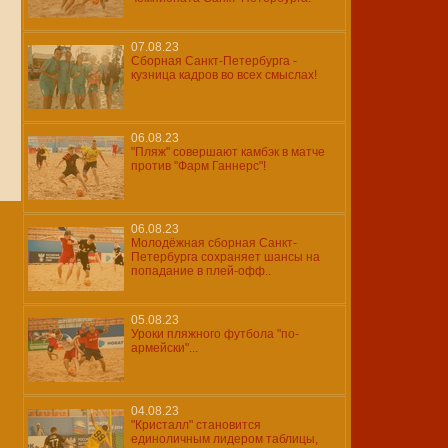
07.08.23
Сборная Санкт-Петербурга -
кузница кадров во всех смыслах!
06.08.23
"Пляж" совершают камбэк в матче
против "Фарм Ганнерс"!
06.08.23
Молодёжная сборная Санкт-
Петербурга сохраняет шансы на
попадание в плей-офф..
05.08.23
Уроки пляжного футбола "по-
армейски"...
04.08.23
"Кристалл" становится
единоличным лидером таблицы,