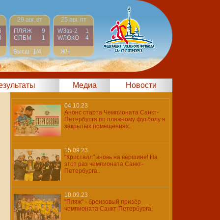
29 авг, вт
25 авг, пт
6
ПЛЯЖ
9
WЗвз-2
1
8
СПБМ
1
WЛОКО
4
Высш
1/4
ЖЧ
Финал
)
результаты
Медиа
Новости
04.10.23
Анонс старта Чемпионата Санкт-
Петербурга по пляжному футболу в
закрытых помещениях..
15.09.23
"Кристалл" вновь на вершине! На
этот раз чемпионата Санкт-
Петербурга..
10.09.23
"Пляж" - бронзовый призёр
чемпионата Санкт-Петербурга!