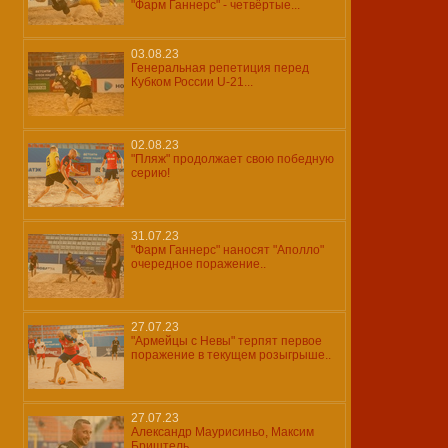
"Фарм Ганнерс" - четвёртые...
03.08.23
Генеральная репетиция перед
Кубком России U-21...
02.08.23
"Пляж" продолжает свою победную
серию!
31.07.23
"Фарм Ганнерс" наносят "Аполло"
очередное поражение..
27.07.23
"Армейцы с Невы" терпят первое
поражение в текущем розыгрыше..
27.07.23
Александр Маурисиньо, Максим
Бриштель...