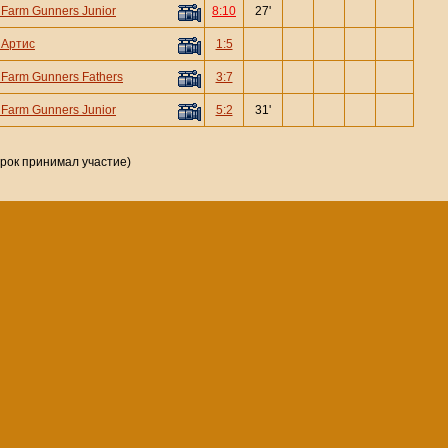
—
Farm Gunners Junior
8:10
27'
—
Артис
1:5
—
Farm Gunners Fathers
3:7
—
Farm Gunners Junior
5:2
31'
грок принимал участие)