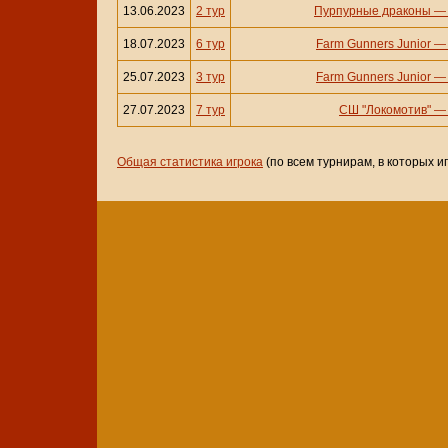
13.06.2023
2 тур
Пурпурные драконы
18.07.2023
6 тур
Farm Gunners Junior
25.07.2023
3 тур
Farm Gunners Junior
27.07.2023
7 тур
СШ "Локомотив"
Общая статистика игрока
(по всем турнирам, в которых и