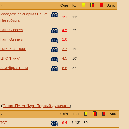
тч
Счёт
Гол
Авто
Молодежная сборная Санкт-
—
2:1
22'
Петербурга
—
Farm Gunners
4:5
25'
—
Farm Gunners
1:6
—
ПФК "Кристалл"
3:7
19'
—
ЦПС "Пляж"
4:5
10'
—
Армейцы с Невы
6:8
32'
 (
Санкт-Петербург. Первый дивизион
)
тч
Счёт
Гол
Авто
—
ТСТ
6:4
3',13'
30'