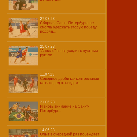
27.07.23
Сборная Санкт-Петербурга не
смогла одержать вторую победу
подряд...
25.07.23
"Аполло" вновь уходит с пустыми
руками..
11.07.23
Северное дерби как контрольный
матч перед отъездом..
21.06.23
И вновь внимание на Санкт-
Петербург...
14.06.23
Опыт в очередной раз побеждает