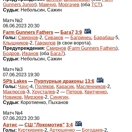
Gunners Junior
),
Мамчур
,
Моргачев
(оба
ТСТ
).
Судьи:
Небольсин, Сажин
Матч №2
06.06.2023 20:30
Farm Gunners Fathers
—
Бага7
3:9
Голы:
Смирнов
-2,
Сиваков
—
Багринец
,
Барабаш
-5,
Клышников
-2,
Гаврилов
(в свои ворота).
Предупреждения:
Смирнов
(
Farm Gunners Fathers
),
Бодров
,
Иванов
(оба
Бага7
).
Судьи:
Небольсин, Сажин
Матч №3
07.06.2023 19:30
SPb Lakes
—
Пурпурные драконы
13:6
Голы:
Чаус
-4,
Поляков
,
Карасик
,
Масленников
-2,
Маклюсов
-3,
Хрусталев
-2 —
Петров
,
Квитченко
,
Новиков
,
Мирзоев
-2,
Синягин
.
Судьи:
Коротиенко, Пыханов
Матч №4
07.06.2023 20:30
Артис
—
СШ "Локомотив"
3:4
Голы:
Курткириев
-2,
Артюшенко
—
Богодаев
-2,