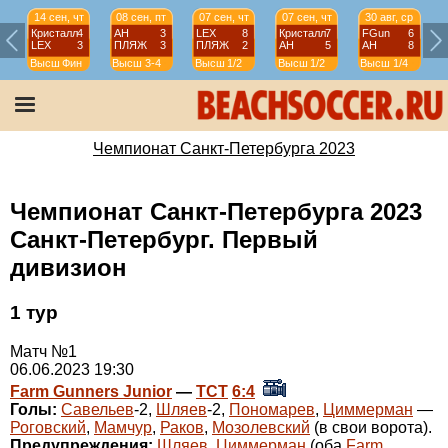
14 сен, чт
08 сен, пт
07 сен, чт
07 сен, чт
30 авг, ср
Кристалл
4
АН
3
LEX
8
Кристалл
7
FGun
6
LEX
3
ПЛЯЖ
3
ПЛЯЖ
2
АН
5
АН
8
Высш
Фин
Высш
3-4
Высш
1/2
Высш
1/2
Высш
1/4
Чемпионат Санкт-Петербурга 2023
Чемпионат Санкт-Петербурга 2023
Санкт-Петербург. Первый
дивизион
1 тур
Матч №1
06.06.2023 19:30
Farm Gunners Junior
—
ТСТ
6:4
Голы:
Савельев
-2,
Шляев
-2,
Пономарев
,
Циммерман
—
Роговский
,
Мамчур
,
Раков
,
Мозолевский
(в свои ворота).
Предупреждения:
Шляев
,
Циммерман
(оба
Farm