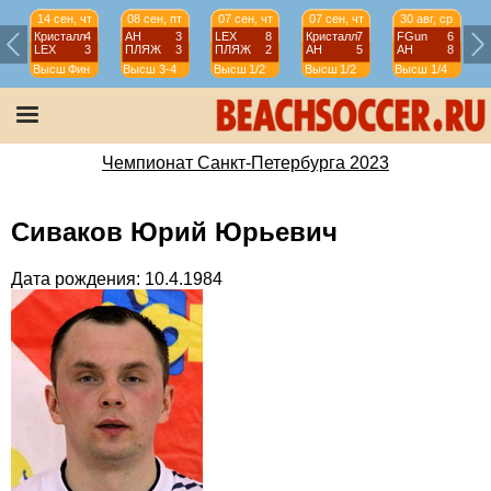
14 сен, чт
08 сен, пт
07 сен, чт
07 сен, чт
30 авг, ср
Кристалл
4
АН
3
LEX
8
Кристалл
7
FGun
6
LEX
3
ПЛЯЖ
3
ПЛЯЖ
2
АН
5
АН
8
Высш
Фин
Высш
3-4
Высш
1/2
Высш
1/2
Высш
1/4
Чемпионат Санкт-Петербурга 2023
Сиваков Юрий Юрьевич
Дата рождения: 10.4.1984