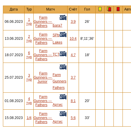
Дата
Тур
Матч
Счёт
Гол
Авт
Farm
1
06.06.2023
Gunners
—
3:9
26'
тур
Бага7
Fathers
Farm
SPb
2
13.06.2023
Gunners
—
10:4
8',11',36'
тур
Lakes
Fathers
Farm
6
ТСТ
18.07.2023
Gunners
—
4:7
18'
тур
Fathers
Farm
Farm
3
25.07.2023
Gunners
—
3:7
тур
Gunners
Junior
Fathers
Farm
4
01.08.2023
Gunners
—
8:1
20'
тур
Артис
Fathers
Farm
15.08.2023
1/4
Gunners
—
5:6
33'
Артис
Fathers