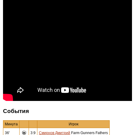
События
Минута
Игрок
36'
3:9
Смирнов Дмитрий
Farm Gunners Fathers