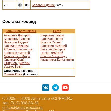
2'
0:1
Барабаш Денис
Бага7
Составы команд
Farm Gunners Fathers
Бага7
Алексеев Дмитрий
Багринец Вадим
Ботвинский Денис
Барабаш Денис
Ваньшин Андрей
Бодров Сергей
Гаврилов Михаил
Вараксин Дмитрий
Жбанов Константин
Веселов Дмитрий
Корсаков Дмитрий
Грачев Дмитрий
Моисеенков Игорь
Иванов Александр
Сиваков Юрий
Клышников Константин
Смирнов Дмитрий
Ушаков Илья
Официальные лица:
Ушаков Илья
(Нач. ком.)
© 2009 — 2026 Агентство «CUPPER»
тел. (812) 998-83-38
office@beachsoccer.ru