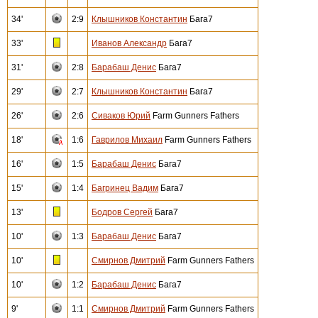
34'
2:9
Клышников Константин
Бага7
33'
Иванов Александр
Бага7
31'
2:8
Барабаш Денис
Бага7
29'
2:7
Клышников Константин
Бага7
26'
2:6
Сиваков Юрий
Farm Gunners Fathers
18'
1:6
Гаврилов Михаил
Farm Gunners Fathers
16'
1:5
Барабаш Денис
Бага7
15'
1:4
Багринец Вадим
Бага7
13'
Бодров Сергей
Бага7
10'
1:3
Барабаш Денис
Бага7
10'
Смирнов Дмитрий
Farm Gunners Fathers
10'
1:2
Барабаш Денис
Бага7
9'
1:1
Смирнов Дмитрий
Farm Gunners Fathers