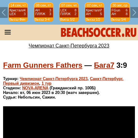
14 сен, чт
08 сен, пт
07 сен, чт
07 сен, чт
30 авг, ср
Кристалл
4
АН
3
LEX
8
Кристалл
7
FGun
6
LEX
3
ПЛЯЖ
3
ПЛЯЖ
2
АН
5
АН
8
Высш
Фин
Высш
3-4
Высш
1/2
Высш
1/2
Высш
1/4
Чемпионат Санкт-Петербурга 2023
Farm Gunners Fathers
—
Бага7
3:9
Турнир:
Чемпионат Санкт-Петербурга 2023
,
Санкт-Петербург.
Первый дивизион
,
1 тур
Стадион:
NOVA-ARENA
(Гражданский пр. 100Б)
Начало: вт, 06 июн 2023 в 20:30 (матч завершен).
Судьи: Небольсин, Сажин.