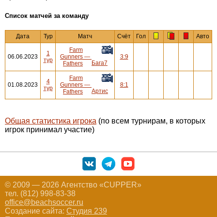
Cписок матчей за команду
Дата
Тур
Матч
Счёт
Гол
Авто
Farm
1
06.06.2023
Gunners
—
3:9
тур
Бага7
Fathers
Farm
4
01.08.2023
Gunners
—
8:1
тур
Артис
Fathers
Общая статистика игрока
(по всем турнирам, в которых
игрок принимал участие)
© 2009 — 2026 Агентство «CUPPER»
тел. (812) 998-83-38
office@beachsoccer.ru
Создание сайта:
Студия 239