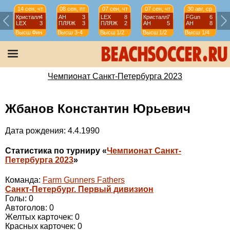
14 сен, чт
08 сен, пт
07 сен, чт
07 сен, чт
30 авг, ср
Кристалл
4
АН
3
LEX
8
Кристалл
7
FGun
6
LEX
3
ПЛЯЖ
3
ПЛЯЖ
2
АН
5
АН
8
Высш
Фин
Высш
3-4
Высш
1/2
Высш
1/2
Высш
1/4
Чемпионат Санкт-Петербурга 2023
Жбанов Константин Юрьевич
Дата рождения: 4.4.1990
Статистика по турниру «
Чемпионат Санкт-
Петербурга 2023
»
Команда:
Farm Gunners Fathers
Санкт-Петербург. Первый дивизион
Голы: 0
Автоголов: 0
Желтых карточек: 0
Красных карточек: 0