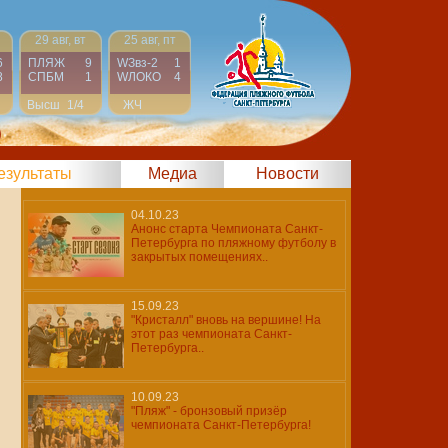
29 авг, вт
25 авг, пт
6
ПЛЯЖ
9
WЗвз-2
1
8
СПБМ
1
WЛОКО
4
Высш
1/4
ЖЧ
Финал
)
результаты
Медиа
Новости
04.10.23
Анонс старта Чемпионата Санкт-
Петербурга по пляжному футболу в
закрытых помещениях..
15.09.23
"Кристалл" вновь на вершине! На
этот раз чемпионата Санкт-
Петербурга..
10.09.23
"Пляж" - бронзовый призёр
чемпионата Санкт-Петербурга!