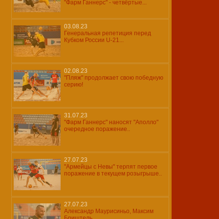
"Фарм Ганнерс" - четвёртые...
03.08.23
Генеральная репетиция перед
Кубком России U-21...
02.08.23
"Пляж" продолжает свою победную
серию!
31.07.23
"Фарм Ганнерс" наносят "Аполло"
очередное поражение..
27.07.23
"Армейцы с Невы" терпят первое
поражение в текущем розыгрыше..
27.07.23
Александр Маурисиньо, Максим
Бриштель...