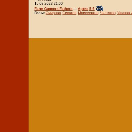
15.08.2023 21:00
Farm Gunners Fathers
—
Артис
5:6
Голы:
Смирнов
,
Сиваков
,
Моисеенков
,
Чистяков
,
Ушаков 