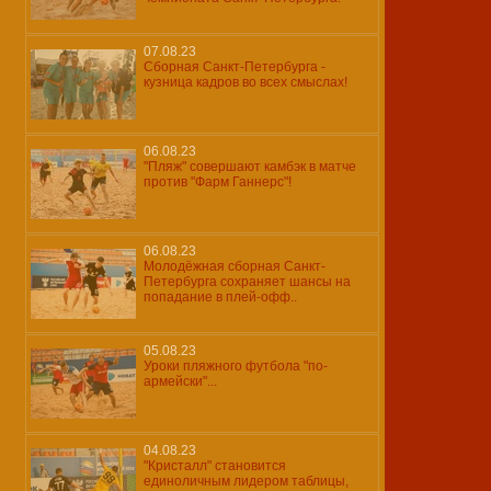
07.08.23
Сборная Санкт-Петербурга -
кузница кадров во всех смыслах!
06.08.23
"Пляж" совершают камбэк в матче
против "Фарм Ганнерс"!
06.08.23
Молодёжная сборная Санкт-
Петербурга сохраняет шансы на
попадание в плей-офф..
05.08.23
Уроки пляжного футбола "по-
армейски"...
04.08.23
"Кристалл" становится
единоличным лидером таблицы,