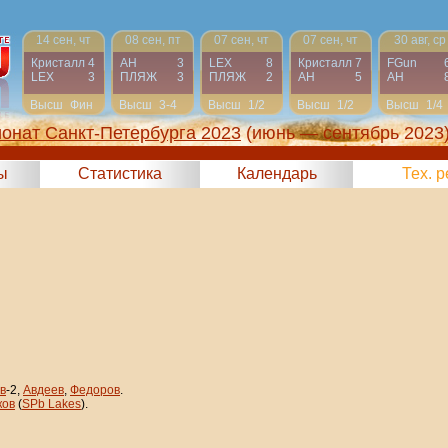
14 сен, чт
08 сен, пт
07 сен, чт
07 сен, чт
30 авг, ср
Кристалл
4
АН
3
LEX
8
Кристалл
7
FGun
LEX
3
ПЛЯЖ
3
ПЛЯЖ
2
АН
5
АН
Высш
Фин
Высш
3-4
Высш
1/2
Высш
1/2
Высш
1/4
онат Санкт-Петербурга 2023
(июнь — сентябрь 2023
ы
Статистика
Календарь
Тех. 
в
-2,
Авдеев
,
Федоров
.
ков
(
SPb Lakes
).