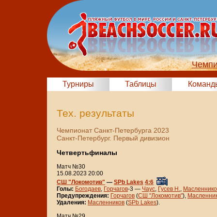
Чемпи
Турниры
Таблицы
Команд
Тех. результаты
Чемпионат Санкт-Петербурга 2023
Санкт-Петербург. Первый дивизион
Четвертьфиналы
Матч №30
15.08.2023 20:00
СШ "Локомотив"
—
SPb Lakes
4:6
Голы:
Богодаев
,
Горчагов
-3 —
Чаус
,
Гусев Н.
,
Масленнико
Предупреждения:
Горчагов
(
СШ "Локомотив"
),
Масленни
Удаления:
Масленников
(
SPb Lakes
).
Матч №29