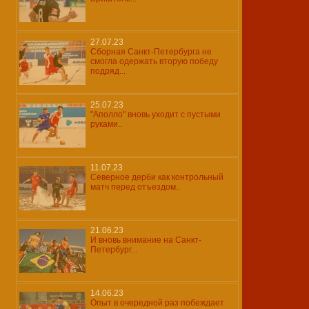
27.07.23
Сборная Санкт-Петербурга не
смогла одержать вторую победу
подряд...
25.07.23
"Аполло" вновь уходит с пустыми
руками..
11.07.23
Северное дерби как контрольный
матч перед отъездом..
21.06.23
И вновь внимание на Санкт-
Петербург...
14.06.23
Опыт в очередной раз побеждает