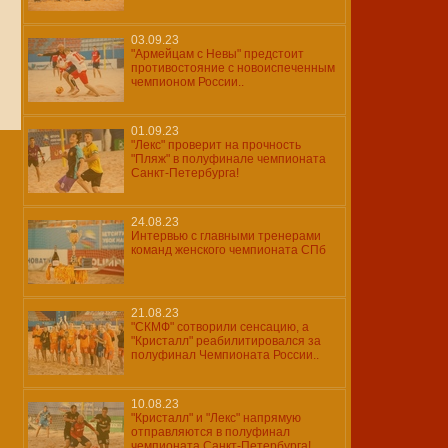
03.09.23
"Армейцам с Невы" предстоит
противостояние с новоиспеченным
чемпионом России..
01.09.23
"Лекс" проверит на прочность
"Пляж" в полуфинале чемпионата
Санкт-Петербурга!
24.08.23
Интервью с главными тренерами
команд женского чемпионата СПб
21.08.23
"СКМФ" сотворили сенсацию, а
"Кристалл" реабилитировался за
полуфинал Чемпионата России..
10.08.23
"Кристалл" и "Лекс" напрямую
отправляются в полуфинал
чемпионата Санкт-Петербурга!