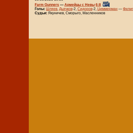
Farm Gunners
—
Армейцы с Невы
6:8
Голы:
Шляев
,
Дьячков
-2,
Сидоров
-2,
Циммерман
—
Фили
Судьи:
Якуничев, Сморыго, Масленников