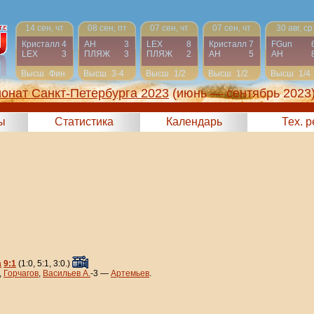
14 сен, чт
08 сен, пт
07 сен, чт
07 сен, чт
30 авг, ср
Кристалл
4
АН
3
LEX
8
Кристалл
7
FGun
LEX
3
ПЛЯЖ
3
ПЛЯЖ
2
АН
5
АН
Высш
Фин
Высш
3-4
Высш
1/2
Высш
1/2
Высш
1/4
онат Санкт-Петербурга 2023
(июнь — сентябрь 2023
ы
Статистика
Календарь
Тех. 
а
9:1
(1:0, 5:1, 3:0.)
,
Горчагов
,
Васильев А.
-3 —
Артемьев
.