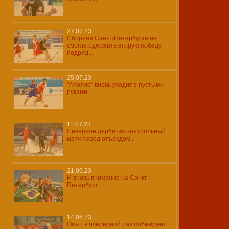
27.07.23
Сборная Санкт-Петербурга не
смогла одержать вторую победу
подряд...
25.07.23
"Аполло" вновь уходит с пустыми
руками..
11.07.23
Северное дерби как контрольный
матч перед отъездом..
21.06.23
И вновь внимание на Санкт-
Петербург...
14.06.23
Опыт в очередной раз побеждает