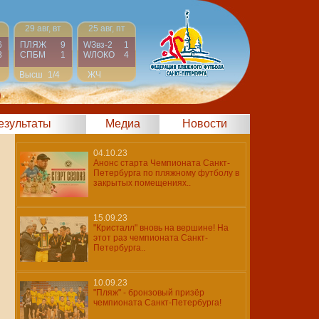
29 авг, вт
25 авг, пт
6
ПЛЯЖ
9
WЗвз-2
1
8
СПБМ
1
WЛОКО
4
Высш
1/4
ЖЧ
Финал
)
результаты
Медиа
Новости
04.10.23
Анонс старта Чемпионата Санкт-
Петербурга по пляжному футболу в
закрытых помещениях..
15.09.23
"Кристалл" вновь на вершине! На
этот раз чемпионата Санкт-
Петербурга..
10.09.23
"Пляж" - бронзовый призёр
чемпионата Санкт-Петербурга!