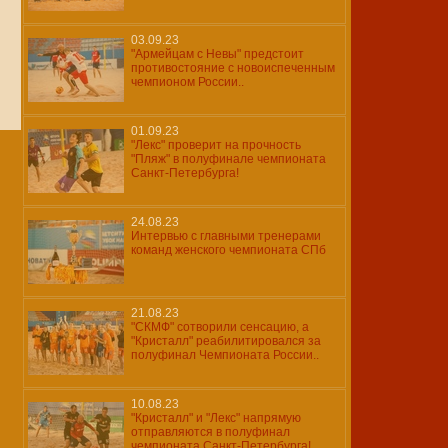
03.09.23
"Армейцам с Невы" предстоит
противостояние с новоиспеченным
чемпионом России..
01.09.23
"Лекс" проверит на прочность
"Пляж" в полуфинале чемпионата
Санкт-Петербурга!
24.08.23
Интервью с главными тренерами
команд женского чемпионата СПб
21.08.23
"СКМФ" сотворили сенсацию, а
"Кристалл" реабилитировался за
полуфинал Чемпионата России..
10.08.23
"Кристалл" и "Лекс" напрямую
отправляются в полуфинал
чемпионата Санкт-Петербурга!