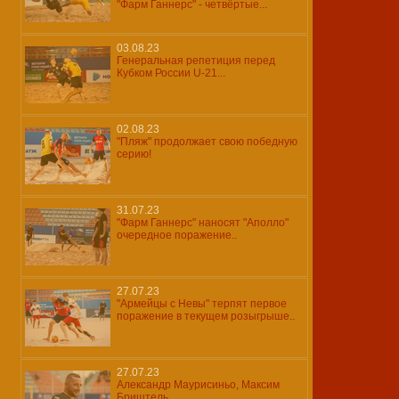
"Фарм Ганнерс" - четвёртые...
03.08.23
Генеральная репетиция перед
Кубком России U-21...
02.08.23
"Пляж" продолжает свою победную
серию!
31.07.23
"Фарм Ганнерс" наносят "Аполло"
очередное поражение..
27.07.23
"Армейцы с Невы" терпят первое
поражение в текущем розыгрыше..
27.07.23
Александр Маурисиньо, Максим
Бриштель...