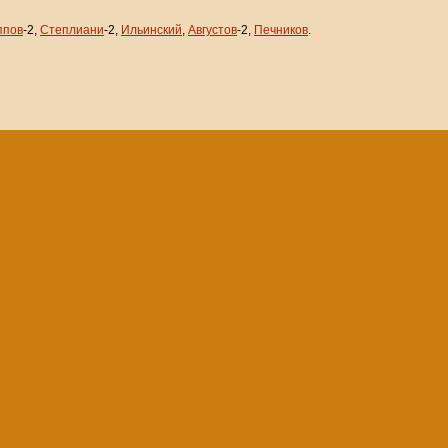
ппов
-2,
Степлиани
-2,
Ильинский
,
Августов
-2,
Печников
.