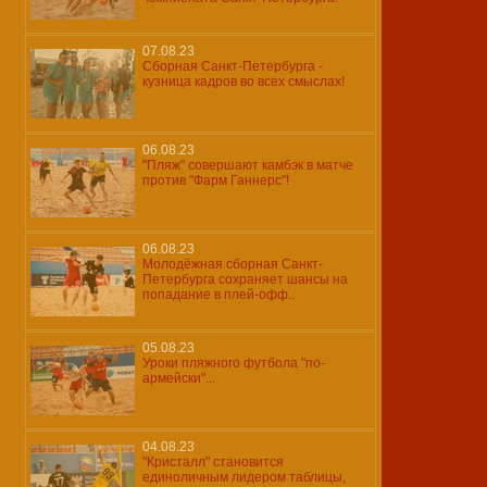
07.08.23
Сборная Санкт-Петербурга -
кузница кадров во всех смыслах!
06.08.23
"Пляж" совершают камбэк в матче
против "Фарм Ганнерс"!
06.08.23
Молодёжная сборная Санкт-
Петербурга сохраняет шансы на
попадание в плей-офф..
05.08.23
Уроки пляжного футбола "по-
армейски"...
04.08.23
"Кристалл" становится
единоличным лидером таблицы,