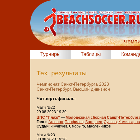
Чемпи
Турниры
Таблицы
Команд
Тех. результаты
Чемпионат Санкт-Петербурга 2023
Санкт-Петербург. Высший дивизион
Четвертьфиналы
Матч №22
29.08.2023 19:30
ЦПС "Пляж"
—
Молодежная сборная Санкт-Петербург
Голы:
Аксенов
,
Панфилов
,
Богодаев
,
Суслов
,
Комиссаров
Судьи:
Якуничев, Сморыго, Масленников
Матч №23
30.08.2023 19:30