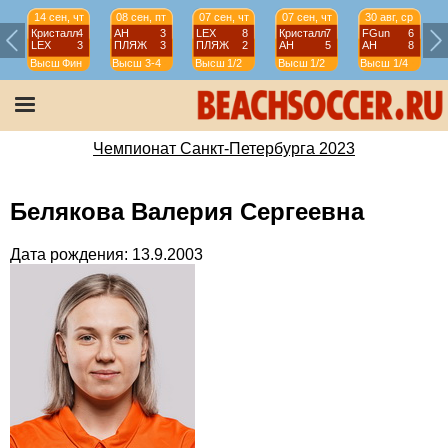
14 сен, чт
08 сен, пт
07 сен, чт
07 сен, чт
30 авг, ср
Кристалл
4
АН
3
LEX
8
Кристалл
7
FGun
6
LEX
3
ПЛЯЖ
3
ПЛЯЖ
2
АН
5
АН
8
Высш
Фин
Высш
3-4
Высш
1/2
Высш
1/2
Высш
1/4
Чемпионат Санкт-Петербурга 2023
Белякова Валерия Сергеевна
Дата рождения: 13.9.2003