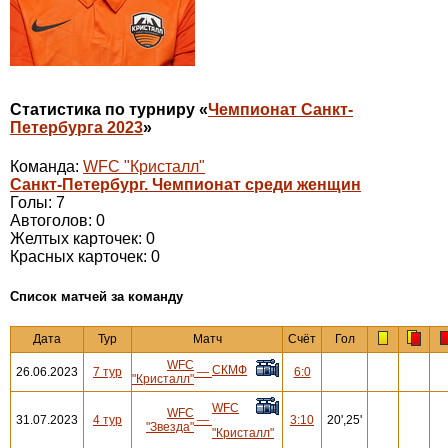
Статистика по турниру «
Чемпионат Санкт-
Петербурга 2023
»
Команда:
WFC "Кристалл"
Санкт-Петербург. Чемпионат среди женщин
Голы: 7
Автоголов: 0
Желтых карточек: 0
Красных карточек: 0
Cписок матчей за команду
Дата
Тур
Матч
Счёт
Гол
WFC
СКМФ
26.06.2023
7 тур
—
6:0
"Кристалл"
WFC
WFC
31.07.2023
4 тур
—
3:10
20',25'
"Звезда"
"Кристалл"