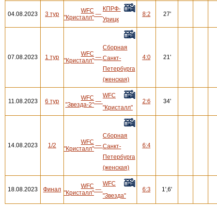
КПРФ-
WFC
04.08.2023
3 тур
—
8:2
27'
"Кристалл"
Урицк
Сборная
WFC
07.08.2023
1 тур
—
4:0
21'
Санкт-
"Кристалл"
Петербурга
(женская)
WFC
WFC
11.08.2023
6 тур
—
2:6
34'
"Звезда-2"
"Кристалл"
Сборная
WFC
14.08.2023
1/2
—
6:4
Санкт-
"Кристалл"
Петербурга
(женская)
WFC
WFC
18.08.2023
Финал
—
6:3
1',6'
"Кристалл"
"Звезда"