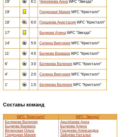
19'
6:1
Чернякова Анна
WFC "Звезда"
19'
Гордецкая Мария
WFC "Кристалл"
18'
6:0
Горшкова Анастасия
WFC "Кристалл"
17'
Бычкова Алина
WFC "Звезда"
14'
5:0
Силина Виктория
WFC "Кристалл"
11'
4:0
Бычкова Варвара
WFC "Кристалл"
6'
3:0
Белякова Валерия
WFC "Кристалл"
4'
2:0
Силина Виктория
WFC "Кристалл"
1'
1:0
Белякова Валерия
WFC "Кристалл"
Составы команд
WFC "Кристалл"
WFC "Звезда"
Белякова Валерия
Акылбаева Анна
Бычкова Варвара
Бычкова Алина
Вечерская Ольга
Гордеева Александра
Гордецкая Мария
Зайцева Наталья