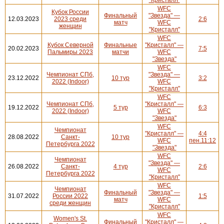
WFC
Кубок России
Финальный
"Звезда" —
12.03.2023
2023 среди
2:6
матч
WFC
женщин
"Кристалл"
WFC
Кубок Северной
Финальные
"Кристалл" —
20.02.2023
7:5
Пальмиры 2023
матчи
WFC
"Звезда"
WFC
Чемпионат СПб,
"Звезда" —
23.12.2022
10 тур
3:2
2022 (Indoor)
WFC
"Кристалл"
WFC
Чемпионат СПб,
"Кристалл" —
19.12.2022
5 тур
6:3
2022 (Indoor)
WFC
"Звезда"
WFC
Чемпионат
"Кристалл" —
4:4
28.08.2022
Санкт-
10 тур
WFC
пен.11:12
Петербурга 2022
"Звезда"
WFC
Чемпионат
"Звезда" —
26.08.2022
Санкт-
4 тур
2:6
WFC
Петербурга 2022
"Кристалл"
WFC
Чемпионат
Финальный
"Звезда" —
31.07.2022
России 2022
1:5
матч
WFC
среди женщин
"Кристалл"
WFC
Women's St.
Финальный
"Кристалл" —