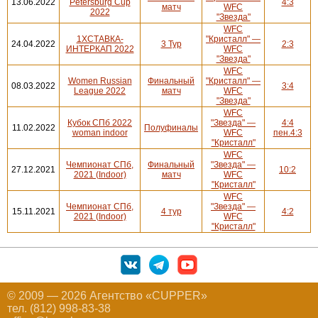
13.06.2022
Petersburg Cup
4:3
матч
WFC
2022
"Звезда"
WFC
1ХСТАВКА-
"Кристалл" —
24.04.2022
3 Тур
2:3
ИНТЕРКАП 2022
WFC
"Звезда"
WFC
Women Russian
Финальный
"Кристалл" —
08.03.2022
3:4
League 2022
матч
WFC
"Звезда"
WFC
Кубок СПб 2022
"Звезда" —
4:4
11.02.2022
Полуфиналы
woman indoor
WFC
пен.4:3
"Кристалл"
WFC
Чемпионат СПб,
Финальный
"Звезда" —
27.12.2021
10:2
2021 (Indoor)
матч
WFC
"Кристалл"
WFC
Чемпионат СПб,
"Звезда" —
15.11.2021
4 тур
4:2
2021 (Indoor)
WFC
"Кристалл"
© 2009 — 2026 Агентство «CUPPER»
тел. (812) 998-83-38