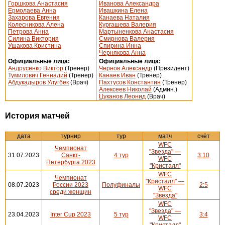
Горшкова Анастасия
Иванова Александра
Ермолаева Анна
Ивашкина Елена
Захарова Евгения
Канаева Наталия
Колесникова Алена
Кургашева Валерия
Петрова Анна
Мартыненкова Анастасия
Силина Виктория
Смирнова Валерия
Ушакова Кристина
Спирина Инна
Чернякова Анна
Официальные лица:
Официальные лица:
Андрусенко Виктор
(Тренер)
Чернов Александр
(Президент)
Тумилович Геннадий
(Тренер)
Канаев Иван
(Тренер)
Абдукадыров Улугбек
(Врач)
Пахтусов Константин
(Тренер)
Алексеев Николай
(Админ.)
Цуканов Леонид
(Врач)
История матчей
дата
турнир
тур
матч
счёт
WFC
Чемпионат
"Звезда" —
31.07.2023
Санкт-
4 тур
3:10
WFC
Петербурга 2023
"Кристалл"
WFC
Чемпионат
"Кристалл" —
08.07.2023
России 2023
Полуфиналы
2:5
WFC
среди женщин
"Звезда"
WFC
"Звезда" —
23.04.2023
Inter Cup 2023
5 тур
3:4
WFC
"Кристалл"