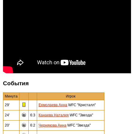
События
Минута
Игрок
29'
Ермолаева Анна
WFC "Кристалл"
24'
6:3
Канаева Наталия
WFC "Звезда"
20'
6:2
Чернякова Анна
WFC "Звезда"