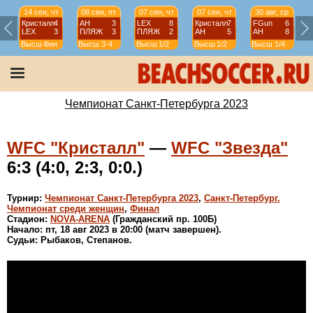
14 сен, чт
08 сен, пт
07 сен, чт
07 сен, чт
30 авг, ср
Кристалл
4
АН
3
LEX
8
Кристалл
7
FGun
6
LEX
3
ПЛЯЖ
3
ПЛЯЖ
2
АН
5
АН
8
Высш
Фин
Высш
3-4
Высш
1/2
Высш
1/2
Высш
1/4
Чемпионат Санкт-Петербурга 2023
WFC "Кристалл"
—
WFC "Звезда"
6:3 (4:0, 2:3, 0:0.)
Турнир:
Чемпионат Санкт-Петербурга 2023
,
Санкт-Петербург.
Чемпионат среди женщин
,
Финал
Стадион:
NOVA-ARENA
(Гражданский пр. 100Б)
Начало: пт, 18 авг 2023 в 20:00 (матч завершен).
Судьи: Рыбаков, Степанов.