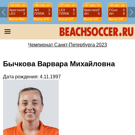
14 сен, чт
08 сен, пт
07 сен, чт
07 сен, чт
30 авг, ср
Кристалл
4
АН
3
LEX
8
Кристалл
7
FGun
6
LEX
3
ПЛЯЖ
3
ПЛЯЖ
2
АН
5
АН
8
Высш
Фин
Высш
3-4
Высш
1/2
Высш
1/2
Высш
1/4
Чемпионат Санкт-Петербурга 2023
Бычкова Варвара Михайловна
Дата рождения: 4.11.1997