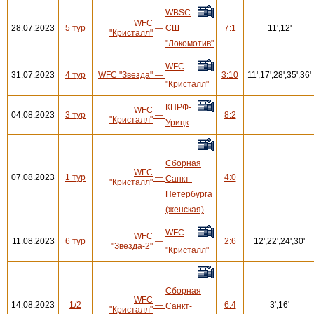
WBSC
WFC
28.07.2023
5 тур
—
СШ
7:1
11',12'
"Кристалл"
"Локомотив"
WFC
31.07.2023
4 тур
WFC "Звезда"
—
3:10
11',17',28',35',36'
"Кристалл"
КПРФ-
WFC
04.08.2023
3 тур
—
8:2
"Кристалл"
Урицк
Сборная
WFC
07.08.2023
1 тур
—
4:0
Санкт-
"Кристалл"
Петербурга
(женская)
WFC
WFC
11.08.2023
6 тур
—
2:6
12',22',24',30'
"Звезда-2"
"Кристалл"
Сборная
WFC
14.08.2023
1/2
—
6:4
3',16'
Санкт-
"Кристалл"