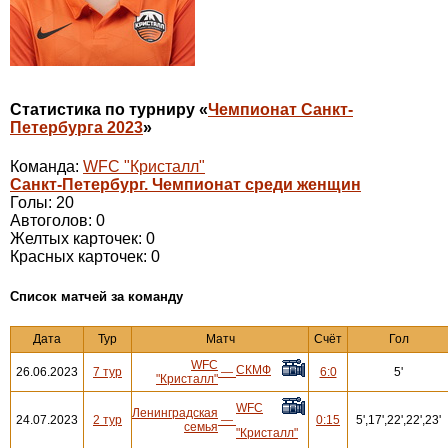
Статистика по турниру «
Чемпионат Санкт-
Петербурга 2023
»
Команда:
WFC "Кристалл"
Санкт-Петербург. Чемпионат среди женщин
Голы: 20
Автоголов: 0
Желтых карточек: 0
Красных карточек: 0
Cписок матчей за команду
Дата
Тур
Матч
Счёт
Гол
WFC
СКМФ
26.06.2023
7 тур
—
6:0
5'
"Кристалл"
WFC
Ленинградская
24.07.2023
2 тур
—
0:15
5',17',22',22',23'
семья
"Кристалл"